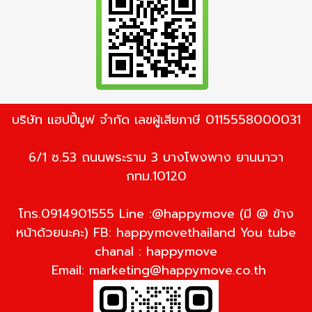
บริษัท แฮปปี้มูฟ จำกัด เลขผู้เสียภาษี 0115558000031
6/1 ซ.53 ถนนพระราม 3 บางโพงพาง ยานนาวา
กทม.10120
โทร.0914901555 Line :@happymove (มี @ ข้าง
หน้าด้วยนะคะ) FB: happymovethailand You tube
chanal : happymove
Email:
marketing@happymove.co.th