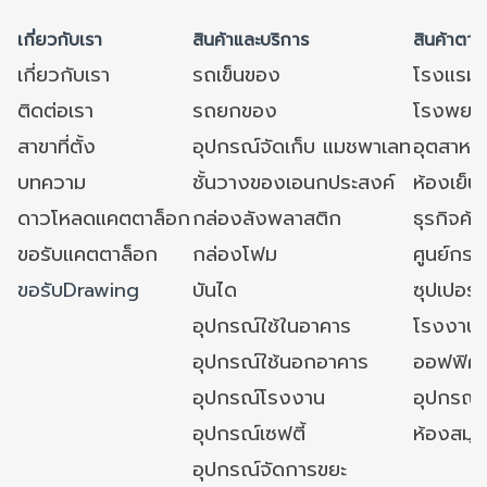
เกี่ยวกับเรา
สินค้าและบริการ
สินค้าตาม
เกี่ยวกับเรา
รถเข็นของ
โรงแรม
ติดต่อเรา
รถยกของ
โรงพยาบ
สาขาที่ตั้ง
อุปกรณ์จัดเก็บ แมชพาเลท
อุตสาหก
บทความ
ชั้นวางของเอนกประสงค์
ห้องเย็น 
ดาวโหลดแคตตาล็อก
กล่องลังพลาสติก
ธุรกิจค้
ขอรับแคตตาล็อก
กล่องโฟม
ศูนย์กระ
ขอรับDrawing
บันได
ซุปเปอร์
อุปกรณ์ใช้ในอาคาร
โรงงาน
อุปกรณ์ใช้นอกอาคาร
ออฟฟิศ/ใ
อุปกรณ์โรงงาน
อุปกรณ์
อุปกรณ์เซฟตี้
ห้องสมุ
อุปกรณ์จัดการขยะ