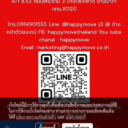
6/1 ซ.53 ถนนพระราม 3 บางโพงพาง ยานนาวา
กทม.10120
โทร.0914901555 Line :@happymove (มี @ ข้าง
หน้าด้วยนะคะ) FB: happymovethailand You tube
chanal : happymove
Email:
marketing@happymove.co.th
เว็บไซต์นี้มีการใช้งานคุกกี้ เพื่อเพิ่มประสิทธิภาพและประสบการณ์ที่ดี
© Copyright 2016 All Rights Reserved. Happy
ในการใช้งานเว็บไซต์ของท่าน ท่านสามารถอ่านรายละเอียดเพิ่มเติม
Move Company
ได้ที่
นโยบายความเป็นส่วนตัว
และ
นโยบายคุกกี้
ผู้เข้าชมวันนี้
4,372
ตั้งค่าคุกกี้
ยอมรับทั้งหมด