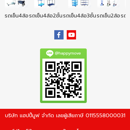
รถเข็น4ล้อ
รถเข็น4ล้อ2ชั้น
รถเข็น4ล้อ3ชั้น
รถเข็น2ล้อ
รถเข
@happymove
บริษัท แฮปปี้มูฟ จำกัด เลขผู้เสียภาษี 0115558000031