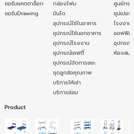
ขอรับแคตตาล็อก
กล่องโฟม
ศูนย์กระ
ขอรับDrawing
บันได
ซุปเปอร์
อุปกรณ์ใช้ในอาคาร
โรงงาน
อุปกรณ์ใช้นอกอาคาร
ออฟฟิศ/ใ
อุปกรณ์โรงงาน
อุปกรณ์
อุปกรณ์เซฟตี้
ห้องสมุ
อุปกรณ์จัดการขยะ
ชุดลูกล้อคุณภาพ
บริการให้เช่า
บริการซ่อม
Product