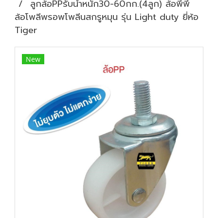
ลูกล้อPPรับน้ำหนัก30-60กก.(4ลูก) ล้อพีพี
ล้อโพลีพรอพโพลีนสกรูหมุน รุ่น Light duty ยี่ห้อ
Tiger
New