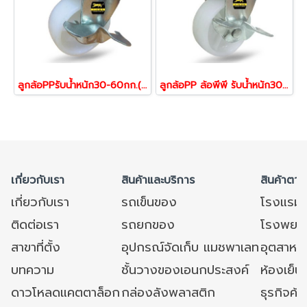
ลูกล้อPPรับน้ำหนัก30-60กก.(4ลูก)โพลีพรอบโพลีนรับน้ำหนักแป้นเบรก ล้อพีพี รุ่น Light duty ยี่ห้อTiger
ลูกล้อPP ล้อพีพี รับน้ำหนัก30-60กก.(4ลูก)ล้อโพลีพรอพโพลีนสกรูเบรก ลูกล้อรถเข็นของ รุ่น Light Duty ยี่ห้อ Tiger
เกี่ยวกับเรา
สินค้าและบริการ
สินค้าตาม
เกี่ยวกับเรา
รถเข็นของ
โรงแรม
ติดต่อเรา
รถยกของ
โรงพยาบ
สาขาที่ตั้ง
อุปกรณ์จัดเก็บ แมชพาเลท
อุตสาหก
บทความ
ชั้นวางของเอนกประสงค์
ห้องเย็น 
ดาวโหลดแคตตาล็อก
กล่องลังพลาสติก
ธุรกิจค้