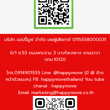
บริษัท แฮปปี้มูฟ จำกัด เลขผู้เสียภาษี 0115558000031
6/1 ซ.53 ถนนพระราม 3 บางโพงพาง ยานนาวา
กทม.10120
โทร.0914901555 Line :@happymove (มี @ ข้าง
หน้าด้วยนะคะ) FB: happymovethailand You tube
chanal : happymove
Email:
marketing@happymove.co.th