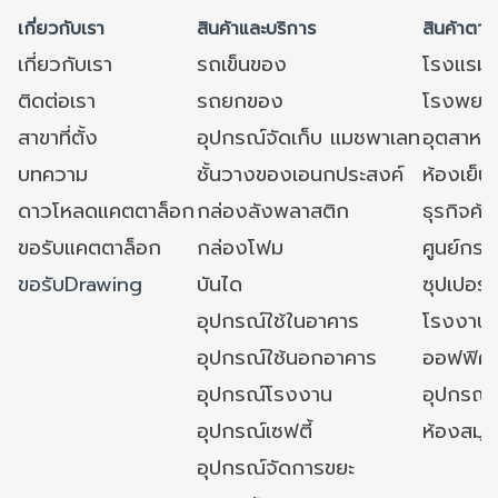
เกี่ยวกับเรา
สินค้าและบริการ
สินค้าตาม
เกี่ยวกับเรา
รถเข็นของ
โรงแรม
ติดต่อเรา
รถยกของ
โรงพยาบ
สาขาที่ตั้ง
อุปกรณ์จัดเก็บ แมชพาเลท
อุตสาหก
บทความ
ชั้นวางของเอนกประสงค์
ห้องเย็น 
ดาวโหลดแคตตาล็อก
กล่องลังพลาสติก
ธุรกิจค้
ขอรับแคตตาล็อก
กล่องโฟม
ศูนย์กระ
ขอรับDrawing
บันได
ซุปเปอร์
อุปกรณ์ใช้ในอาคาร
โรงงาน
อุปกรณ์ใช้นอกอาคาร
ออฟฟิศ/ใ
อุปกรณ์โรงงาน
อุปกรณ์
อุปกรณ์เซฟตี้
ห้องสมุ
อุปกรณ์จัดการขยะ