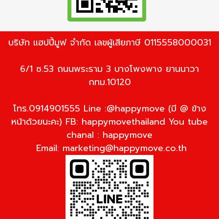
บริษัท แฮปปี้มูฟ จำกัด เลขผู้เสียภาษี 0115558000031
6/1 ซ.53 ถนนพระราม 3 บางโพงพาง ยานนาวา
กทม.10120
โทร.0914901555 Line :@happymove (มี @ ข้าง
หน้าด้วยนะคะ) FB: happymovethailand You tube
chanal : happymove
Email:
marketing@happymove.co.th