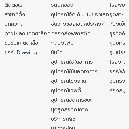
ติดต่อเรา
รถยกของ
โรงพยาบ
สาขาที่ตั้ง
อุปกรณ์จัดเก็บ แมชพาเลท
อุตสาหก
บทความ
ชั้นวางของเอนกประสงค์
ห้องเย็น 
ดาวโหลดแคตตาล็อก
กล่องลังพลาสติก
ธุรกิจค้
ขอรับแคตตาล็อก
กล่องโฟม
ศูนย์กระ
ขอรับDrawing
บันได
ซุปเปอร์
อุปกรณ์ใช้ในอาคาร
โรงงาน
อุปกรณ์ใช้นอกอาคาร
ออฟฟิศ/ใ
อุปกรณ์โรงงาน
อุปกรณ์
อุปกรณ์เซฟตี้
ห้องสมุ
อุปกรณ์จัดการขยะ
ชุดลูกล้อคุณภาพ
บริการให้เช่า
บริการซ่อม