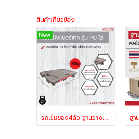
สินค้าเกี่ยวข้อง
New
รถเข็นของ4ล้อ ฐานวางเฟอร์นิเจอร์ติดล้อ ฐานติดล้อ ดอลลี่ไฟเบอร์เทครับน้ำหนัก100-150กก.รถเข็นขยายใหญ่ได้ รุ่น ล้อ PU ใส Happy Move 54554