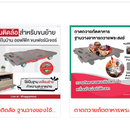
ฐานติดล้อ ฐานวางของใช้ในบ้าน ฐานวางเฟอร์นิเจอร์ ดอลลี่ไฟเบอร์เทครับน้ำหนัก100-150กก.ฐานติดล้อ รุ่นต่อได้สีเทาล้อยางเทาลูกปืน Mover JPP Happy Move 54547