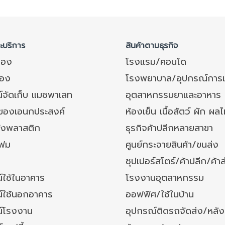
ละบริการ
สินค้าตามธุรกิจ
ของ
โรงแรม/คอนโด
อง
โรงพยาบาล/อุปกรณ์การ
์จัดเก็บ แมชพาเลท
อุตสาหกรรมยาและอาหาร
งของเอนกประสงค์
ห้องเย็น เนื้อสัตว์ ผัก ผลไ
ังพลาสติก
ธุรกิจค้าปลีกหลายสาขา
โฟม
ศูนย์กระจายสินค้า/ขนส่ง
ซุปเปอร์สโตร์/ค้าปลีก/ค้าส
์ใช้ในอาคาร
โรงงานอุตสาหกรรม
์ใช้นอกอาคาร
ออฟฟิศ/ใช้ในบ้าน
์โรงงาน
อุปกรณ์ติดรถจัดส่ง/หลั