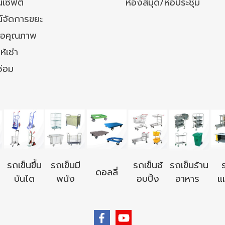
เซฟตี้
ห้องสมุด/หอประชุม
์จัดการขยะ
ล้อคุณภาพ
ห้เช่า
ซ่อม
รถเข็นขึ้น
รถเข็นมี
รถเข็นช้
รถเข็นร้าน
ดอลลี่
บันได
พนัง
อบปิ้ง
อาหาร
แม