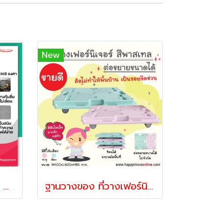
New
ถาดถวายภัตตาหารพระ ถาดติดล้อ ฐานติดล้อวางถาดถวายอาหารพระ รุ่น Home use Happy Move 21648
ฐานวางของ ที่วางเฟอร์นิเจอร์ ฐานติดล้อ ฐานวางพัดลม ฐานวางเครื่องฟอกอากาศ ฐานวางลำโพง ฐานวางเครื่องเสียง ฐานวางเครื่องปริ้น ดอลลี่ รถเข็น4ล้อไม่มีแฮนด์ ต่อขยายได้HappyMove