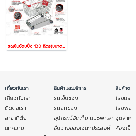
รถเข็นช้อบปิ้ง 180 ลิตร(ขนาดใกล้เคียงกับห้าง Big C ) รถเข็นตะกร้า รถเข็นห้าง ยี่ห้อ Happy Move 51607
เกี่ยวกับเรา
สินค้าและบริการ
สินค้าตาม
เกี่ยวกับเรา
รถเข็นของ
โรงแรม
ติดต่อเรา
รถยกของ
โรงพยาบ
สาขาที่ตั้ง
อุปกรณ์จัดเก็บ แมชพาเลท
อุตสาหก
บทความ
ชั้นวางของเอนกประสงค์
ห้องเย็น 