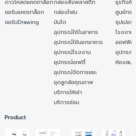
ดาวโหลดแคตตาล็อก
กล่องลังพลาสติก
ธุรกิจค้
ขอรับแคตตาล็อก
กล่องโฟม
ศูนย์กระ
ขอรับDrawing
บันได
ซุปเปอร์
อุปกรณ์ใช้ในอาคาร
โรงงาน
อุปกรณ์ใช้นอกอาคาร
ออฟฟิศ/ใ
อุปกรณ์โรงงาน
อุปกรณ์
อุปกรณ์เซฟตี้
ห้องสมุ
อุปกรณ์จัดการขยะ
ชุดลูกล้อคุณภาพ
บริการให้เช่า
บริการซ่อม
Product