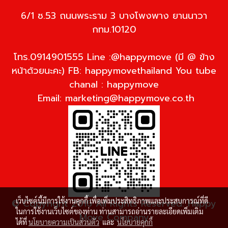
6/1 ซ.53 ถนนพระราม 3 บางโพงพาง ยานนาวา
กทม.10120
โทร.0914901555 Line :@happymove (มี @ ข้าง
หน้าด้วยนะคะ) FB: happymovethailand You tube
chanal : happymove
Email:
marketing@happymove.co.th
เว็บไซต์นี้มีการใช้งานคุกกี้ เพื่อเพิ่มประสิทธิภาพและประสบการณ์ที่ดี
© Copyright 2016 All Rights Reserved. Happy
ในการใช้งานเว็บไซต์ของท่าน ท่านสามารถอ่านรายละเอียดเพิ่มเติม
Move Company
ได้ที่
นโยบายความเป็นส่วนตัว
และ
นโยบายคุกกี้