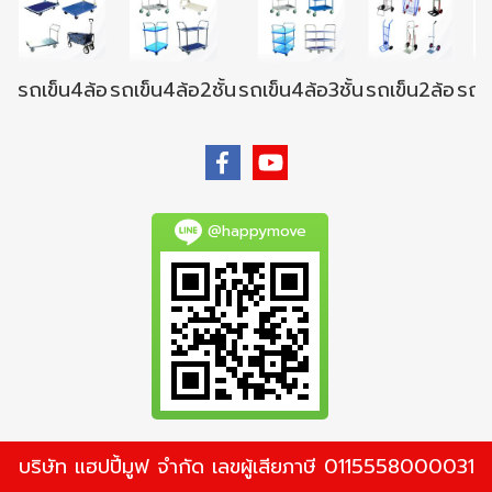
รถเข็น4ล้อ
รถเข็น4ล้อ2ชั้น
รถเข็น4ล้อ3ชั้น
รถเข็น2ล้อ
รถเข
@happymove
บริษัท แฮปปี้มูฟ จำกัด เลขผู้เสียภาษี 0115558000031