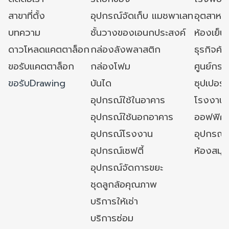
สาขาที่ตั้ง
อุปกรณ์จัดเก็บ แมชพาเลท
อุตสาหก
บทความ
ชั้นวางของเอนกประสงค์
ห้องเย็น 
ดาวโหลดแคตตาล็อก
กล่องลังพลาสติก
ธุรกิจค้
ขอรับแคตตาล็อก
กล่องโฟม
ศูนย์กระ
ขอรับDrawing
บันได
ซุปเปอร์
อุปกรณ์ใช้ในอาคาร
โรงงาน
อุปกรณ์ใช้นอกอาคาร
ออฟฟิศ/ใ
อุปกรณ์โรงงาน
อุปกรณ์
อุปกรณ์เซฟตี้
ห้องสมุ
อุปกรณ์จัดการขยะ
ชุดลูกล้อคุณภาพ
บริการให้เช่า
บริการซ่อม