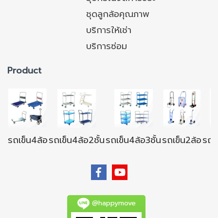
ชุดลูกล้อคุณภาพ
บริการให้เช่า
บริการซ่อม
Product
รถเข็น4ล้อ
รถเข็น4ล้อ2ชั้น
รถเข็น4ล้อ3ชั้น
รถเข็น2ล้อ
รถเข
@happymove