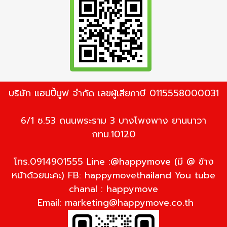
บริษัท แฮปปี้มูฟ จำกัด เลขผู้เสียภาษี 0115558000031
6/1 ซ.53 ถนนพระราม 3 บางโพงพาง ยานนาวา
กทม.10120
โทร.0914901555 Line :@happymove (มี @ ข้าง
หน้าด้วยนะคะ) FB: happymovethailand You tube
chanal : happymove
Email:
marketing@happymove.co.th