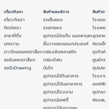
เกี่ยวกับเรา
สินค้าและบริการ
สินค้าตาม
เกี่ยวกับเรา
รถเข็นของ
โรงแรม
ติดต่อเรา
รถยกของ
โรงพยาบ
สาขาที่ตั้ง
อุปกรณ์จัดเก็บ แมชพาเลท
อุตสาหก
บทความ
ชั้นวางของเอนกประสงค์
ห้องเย็น 
ดาวโหลดแคตตาล็อก
กล่องลังพลาสติก
ธุรกิจค้
ขอรับแคตตาล็อก
กล่องโฟม
ศูนย์กระ
ขอรับDrawing
บันได
ซุปเปอร์
อุปกรณ์ใช้ในอาคาร
โรงงาน
อุปกรณ์ใช้นอกอาคาร
ออฟฟิศ/ใ
อุปกรณ์โรงงาน
อุปกรณ์
อุปกรณ์เซฟตี้
ห้องสมุ
อุปกรณ์จัดการขยะ