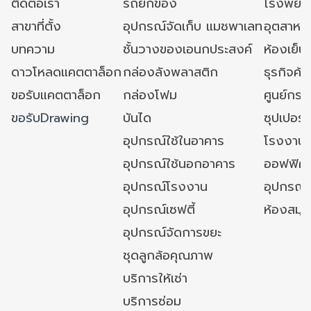
ติดต่อเรา
รถยกของ
โรงพยาบ
สาขาที่ตั้ง
อุปกรณ์จัดเก็บ แมชพาเลท
อุตสาหก
บทความ
ชั้นวางของเอนกประสงค์
ห้องเย็น 
ดาวโหลดแคตตาล็อก
กล่องลังพลาสติก
ธุรกิจค้
ขอรับแคตตาล็อก
กล่องโฟม
ศูนย์กระ
ขอรับDrawing
บันได
ซุปเปอร์
อุปกรณ์ใช้ในอาคาร
โรงงาน
อุปกรณ์ใช้นอกอาคาร
ออฟฟิศ/ใ
อุปกรณ์โรงงาน
อุปกรณ์
อุปกรณ์เซฟตี้
ห้องสมุ
อุปกรณ์จัดการขยะ
ชุดลูกล้อคุณภาพ
บริการให้เช่า
บริการซ่อม