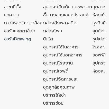
สาขาที่ตั้ง
อุปกรณ์จัดเก็บ แมชพาเลท
อุตสาหก
บทความ
ชั้นวางของเอนกประสงค์
ห้องเย็น 
ดาวโหลดแคตตาล็อก
กล่องลังพลาสติก
ธุรกิจค้
ขอรับแคตตาล็อก
กล่องโฟม
ศูนย์กระ
ขอรับDrawing
บันได
ซุปเปอร์
อุปกรณ์ใช้ในอาคาร
โรงงาน
อุปกรณ์ใช้นอกอาคาร
ออฟฟิศ/ใ
อุปกรณ์โรงงาน
อุปกรณ์
อุปกรณ์เซฟตี้
ห้องสมุ
อุปกรณ์จัดการขยะ
ชุดลูกล้อคุณภาพ
บริการให้เช่า
บริการซ่อม