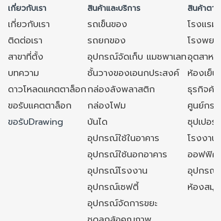
เกี่ยวกับเรา
สินค้าและบริการ
สินค้าตาม
เกี่ยวกับเรา
รถเข็นของ
โรงแรม
ติดต่อเรา
รถยกของ
โรงพยาบ
สาขาที่ตั้ง
อุปกรณ์จัดเก็บ แมชพาเลท
อุตสาหก
บทความ
ชั้นวางของเอนกประสงค์
ห้องเย็น 
ดาวโหลดแคตตาล็อก
กล่องลังพลาสติก
ธุรกิจค้
ขอรับแคตตาล็อก
กล่องโฟม
ศูนย์กระ
ขอรับDrawing
บันได
ซุปเปอร์
อุปกรณ์ใช้ในอาคาร
โรงงาน
อุปกรณ์ใช้นอกอาคาร
ออฟฟิศ/ใ
อุปกรณ์โรงงาน
อุปกรณ์
อุปกรณ์เซฟตี้
ห้องสมุ
อุปกรณ์จัดการขยะ
ชุดลูกล้อคุณภาพ