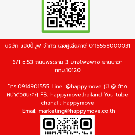
บริษัท แฮปปี้มูฟ จำกัด เลขผู้เสียภาษี 0115558000031
6/1 ซ.53 ถนนพระราม 3 บางโพงพาง ยานนาวา
กทม.10120
โทร.0914901555 Line :@happymove (มี @ ข้าง
หน้าด้วยนะคะ) FB: happymovethailand You tube
chanal : happymove
Email:
marketing@happymove.co.th