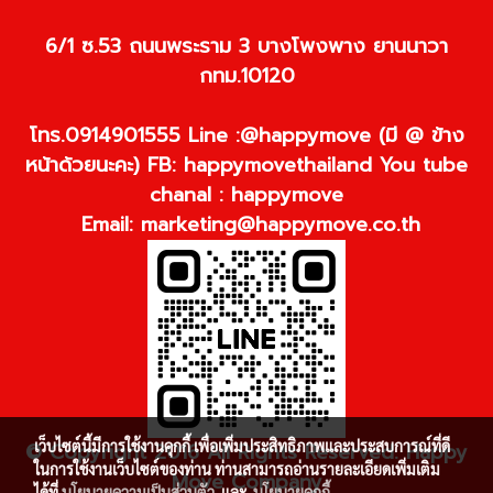
6/1 ซ.53 ถนนพระราม 3 บางโพงพาง ยานนาวา
กทม.10120
โทร.0914901555 Line :@happymove (มี @ ข้าง
หน้าด้วยนะคะ) FB: happymovethailand You tube
chanal : happymove
Email:
marketing@happymove.co.th
เว็บไซต์นี้มีการใช้งานคุกกี้ เพื่อเพิ่มประสิทธิภาพและประสบการณ์ที่ดี
© Copyright 2016 All Rights Reserved. Happy
ในการใช้งานเว็บไซต์ของท่าน ท่านสามารถอ่านรายละเอียดเพิ่มเติม
Move Company
ได้ที่
นโยบายความเป็นส่วนตัว
และ
นโยบายคุกกี้