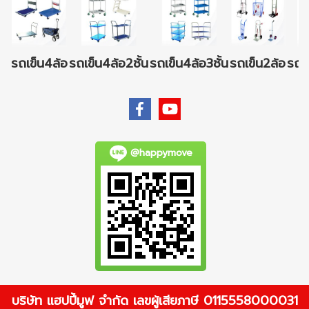
รถเข็น4ล้อ
รถเข็น4ล้อ2ชั้น
รถเข็น4ล้อ3ชั้น
รถเข็น2ล้อ
รถเข
@happymove
บริษัท แฮปปี้มูฟ จำกัด เลขผู้เสียภาษี 0115558000031