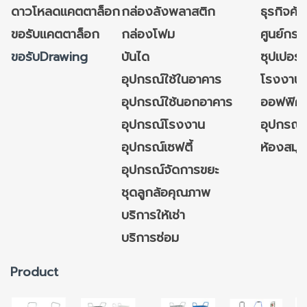
ดาวโหลดแคตตาล็อก
กล่องลังพลาสติก
ธุรกิจค้
ขอรับแคตตาล็อก
กล่องโฟม
ศูนย์กระ
ขอรับDrawing
บันได
ซุปเปอร์
อุปกรณ์ใช้ในอาคาร
โรงงาน
อุปกรณ์ใช้นอกอาคาร
ออฟฟิศ/ใ
อุปกรณ์โรงงาน
อุปกรณ์
อุปกรณ์เซฟตี้
ห้องสมุ
อุปกรณ์จัดการขยะ
ชุดลูกล้อคุณภาพ
บริการให้เช่า
บริการซ่อม
Product