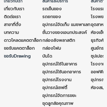
เกี่ยวกับเรา
สินค้าและบริการ
สินค้าตาม
เกี่ยวกับเรา
รถเข็นของ
โรงแรม
ติดต่อเรา
รถยกของ
โรงพยาบ
สาขาที่ตั้ง
อุปกรณ์จัดเก็บ แมชพาเลท
อุตสาหก
บทความ
ชั้นวางของเอนกประสงค์
ห้องเย็น 
ดาวโหลดแคตตาล็อก
กล่องลังพลาสติก
ธุรกิจค้
ขอรับแคตตาล็อก
กล่องโฟม
ศูนย์กระ
ขอรับDrawing
บันได
ซุปเปอร์
อุปกรณ์ใช้ในอาคาร
โรงงาน
อุปกรณ์ใช้นอกอาคาร
ออฟฟิศ/ใ
อุปกรณ์โรงงาน
อุปกรณ์
อุปกรณ์เซฟตี้
ห้องสมุ
อุปกรณ์จัดการขยะ
ชุดลูกล้อคุณภาพ