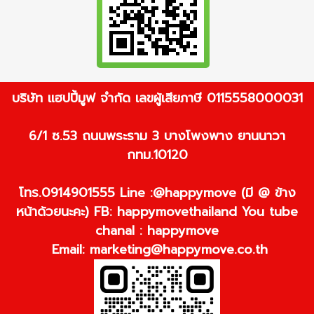
บริษัท แฮปปี้มูฟ จำกัด เลขผู้เสียภาษี 0115558000031
6/1 ซ.53 ถนนพระราม 3 บางโพงพาง ยานนาวา
กทม.10120
โทร.0914901555 Line :@happymove (มี @ ข้าง
หน้าด้วยนะคะ) FB: happymovethailand You tube
chanal : happymove
Email:
marketing@happymove.co.th