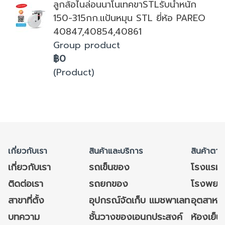
ลูกล้อไนล่อนนาโนเทคขาSTLรับน้ำหนัก
150-315กก.แป้นหมุน STL ยี่ห้อ PAREO
40847,40854,40861
Group product
฿0
(Product)
เกี่ยวกับเรา
สินค้าและบริการ
สินค้าตาม
เกี่ยวกับเรา
รถเข็นของ
โรงแรม
ติดต่อเรา
รถยกของ
โรงพยาบ
สาขาที่ตั้ง
อุปกรณ์จัดเก็บ แมชพาเลท
อุตสาหก
บทความ
ชั้นวางของเอนกประสงค์
ห้องเย็น 