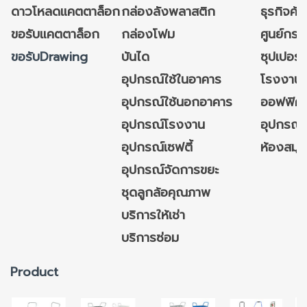
ดาวโหลดแคตตาล็อก
กล่องลังพลาสติก
ธุรกิจค้
ขอรับแคตตาล็อก
กล่องโฟม
ศูนย์กระ
ขอรับDrawing
บันได
ซุปเปอร์
อุปกรณ์ใช้ในอาคาร
โรงงาน
อุปกรณ์ใช้นอกอาคาร
ออฟฟิศ/ใ
อุปกรณ์โรงงาน
อุปกรณ์
อุปกรณ์เซฟตี้
ห้องสมุ
อุปกรณ์จัดการขยะ
ชุดลูกล้อคุณภาพ
บริการให้เช่า
บริการซ่อม
Product