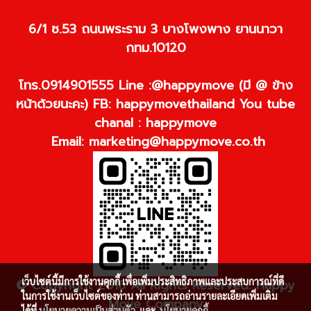
6/1 ซ.53 ถนนพระราม 3 บางโพงพาง ยานนาวา
กทม.10120
โทร.0914901555 Line :@happymove (มี @ ข้าง
หน้าด้วยนะคะ) FB: happymovethailand You tube
chanal : happymove
Email:
marketing@happymove.co.th
เว็บไซต์นี้มีการใช้งานคุกกี้ เพื่อเพิ่มประสิทธิภาพและประสบการณ์ที่ดี
© Copyright 2016 All Rights Reserved. Happy
ในการใช้งานเว็บไซต์ของท่าน ท่านสามารถอ่านรายละเอียดเพิ่มเติม
Move Company
ได้ที่
นโยบายความเป็นส่วนตัว
และ
นโยบายคุกกี้