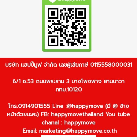
บริษัท แฮปปี้มูฟ จำกัด เลขผู้เสียภาษี 0115558000031
6/1 ซ.53 ถนนพระราม 3 บางโพงพาง ยานนาวา
กทม.10120
โทร.0914901555 Line :@happymove (มี @ ข้าง
หน้าด้วยนะคะ) FB: happymovethailand You tube
chanal : happymove
Email:
marketing@happymove.co.th