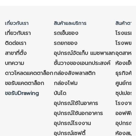
เกี่ยวกับเรา
สินค้าและบริการ
สินค้าตาม
เกี่ยวกับเรา
รถเข็นของ
โรงแรม
ติดต่อเรา
รถยกของ
โรงพยาบ
สาขาที่ตั้ง
อุปกรณ์จัดเก็บ แมชพาเลท
อุตสาหก
บทความ
ชั้นวางของเอนกประสงค์
ห้องเย็น 
ดาวโหลดแคตตาล็อก
กล่องลังพลาสติก
ธุรกิจค้
ขอรับแคตตาล็อก
กล่องโฟม
ศูนย์กระ
ขอรับDrawing
บันได
ซุปเปอร์
อุปกรณ์ใช้ในอาคาร
โรงงาน
อุปกรณ์ใช้นอกอาคาร
ออฟฟิศ/ใ
อุปกรณ์โรงงาน
อุปกรณ์
อุปกรณ์เซฟตี้
ห้องสมุ