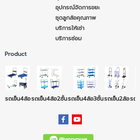
อุปกรณ์จัดการขยะ
ชุดลูกล้อคุณภาพ
บริการให้เช่า
บริการซ่อม
Product
รถเข็น4ล้อ
รถเข็น4ล้อ2ชั้น
รถเข็น4ล้อ3ชั้น
รถเข็น2ล้อ
รถเข
@happymove