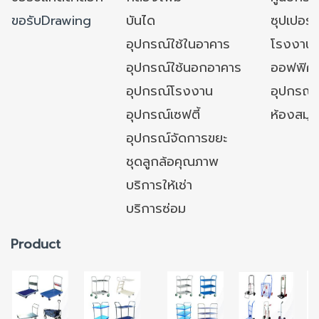
ขอรับDrawing
บันได
ซุปเปอร์
อุปกรณ์ใช้ในอาคาร
โรงงาน
อุปกรณ์ใช้นอกอาคาร
ออฟฟิศ/ใ
อุปกรณ์โรงงาน
อุปกรณ์
อุปกรณ์เซฟตี้
ห้องสมุ
อุปกรณ์จัดการขยะ
ชุดลูกล้อคุณภาพ
บริการให้เช่า
บริการซ่อม
Product