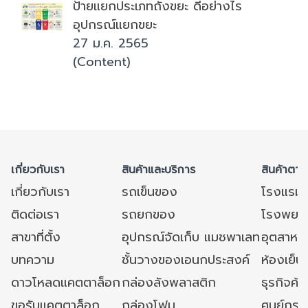
ป้ายแยกประเภทถังขยะ ดีอย่างไร
อุปกรณ์แยกขยะ
27 ม.ค. 2565
(Content)
เกี่ยวกับเรา
สินค้าและบริการ
สินค้าตาม
เกี่ยวกับเรา
รถเข็นของ
โรงแรม
ติดต่อเรา
รถยกของ
โรงพยาบ
สาขาที่ตั้ง
อุปกรณ์จัดเก็บ แมชพาเลท
อุตสาหก
บทความ
ชั้นวางของเอนกประสงค์
ห้องเย็น 
ดาวโหลดแคตตาล็อก
กล่องลังพลาสติก
ธุรกิจค้
ขอรับแคตตาล็อก
กล่องโฟม
ศูนย์กระ