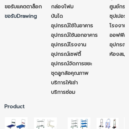
ขอรับแคตตาล็อก
กล่องโฟม
ศูนย์กระ
ขอรับDrawing
บันได
ซุปเปอร์
อุปกรณ์ใช้ในอาคาร
โรงงาน
อุปกรณ์ใช้นอกอาคาร
ออฟฟิศ/ใ
อุปกรณ์โรงงาน
อุปกรณ์
อุปกรณ์เซฟตี้
ห้องสมุ
อุปกรณ์จัดการขยะ
ชุดลูกล้อคุณภาพ
บริการให้เช่า
บริการซ่อม
Product