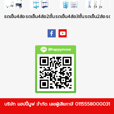
รถเข็น4ล้อ
รถเข็น4ล้อ2ชั้น
รถเข็น4ล้อ3ชั้น
รถเข็น2ล้อ
รถเข
@happymove
บริษัท แฮปปี้มูฟ จำกัด เลขผู้เสียภาษี 0115558000031