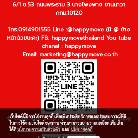
6/1 ซ.53 ถนนพระราม 3 บางโพงพาง ยานนาวา
กทม.10120
โทร.0914901555 Line :@happymove (มี @ ข้าง
หน้าด้วยนะคะ) FB: happymovethailand You tube
chanal : happymove
Email:
marketing@happymove.co.th
เว็บไซต์นี้มีการใช้งานคุกกี้ เพื่อเพิ่มประสิทธิภาพและประสบการณ์ที่ดี
© Copyright 2016 All Rights Reserved. Happy
ในการใช้งานเว็บไซต์ของท่าน ท่านสามารถอ่านรายละเอียดเพิ่มเติม
Move Company
ได้ที่
นโยบายความเป็นส่วนตัว
และ
นโยบายคุกกี้