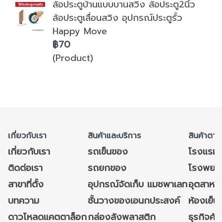
ล้อประตูบ้านแบบบานสวิง ล้อประตู2นิ้ว
ล้อประตูเลื่อนสวิง อุปกรณ์ประตูรั้ว
Happy Move
฿70
(Product)
เกี่ยวกับเรา
สินค้าและบริการ
สินค้าตาม
เกี่ยวกับเรา
รถเข็นของ
โรงแรม
ติดต่อเรา
รถยกของ
โรงพยาบ
สาขาที่ตั้ง
อุปกรณ์จัดเก็บ แมชพาเลท
อุตสาหก
บทความ
ชั้นวางของเอนกประสงค์
ห้องเย็น 
ดาวโหลดแคตตาล็อก
กล่องลังพลาสติก
ธุรกิจค้