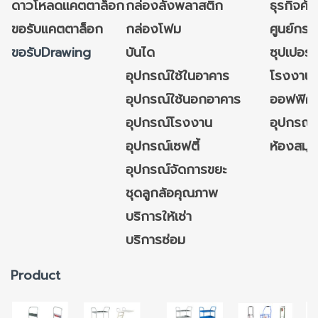
ดาวโหลดแคตตาล็อก
กล่องลังพลาสติก
ธุรกิจค้
ขอรับแคตตาล็อก
กล่องโฟม
ศูนย์กระ
ขอรับDrawing
บันได
ซุปเปอร์
อุปกรณ์ใช้ในอาคาร
โรงงาน
อุปกรณ์ใช้นอกอาคาร
ออฟฟิศ/ใ
อุปกรณ์โรงงาน
อุปกรณ์
อุปกรณ์เซฟตี้
ห้องสมุ
อุปกรณ์จัดการขยะ
ชุดลูกล้อคุณภาพ
บริการให้เช่า
บริการซ่อม
Product