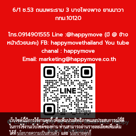
6/1 ซ.53 ถนนพระราม 3 บางโพงพาง ยานนาวา
กทม.10120
โทร.0914901555 Line :@happymove (มี @ ข้าง
หน้าด้วยนะคะ) FB: happymovethailand You tube
chanal : happymove
Email:
marketing@happymove.co.th
เว็บไซต์นี้มีการใช้งานคุกกี้ เพื่อเพิ่มประสิทธิภาพและประสบการณ์ที่ดี
© Copyright 2016 All Rights Reserved. Happy
ในการใช้งานเว็บไซต์ของท่าน ท่านสามารถอ่านรายละเอียดเพิ่มเติม
Move Company
ได้ที่
นโยบายความเป็นส่วนตัว
และ
นโยบายคุกกี้