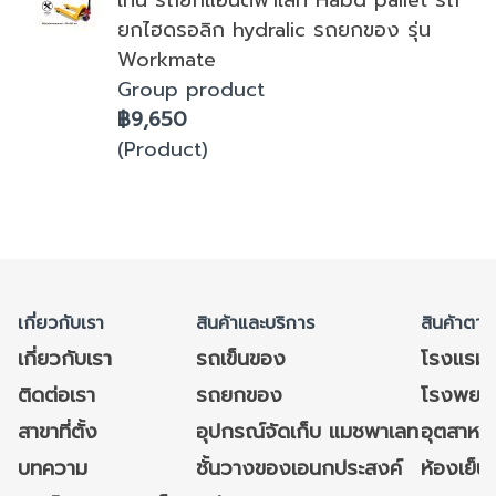
เทน รถยกแฮนด์พาเลท Habd pallet รถ
ยกไฮดรอลิก hydralic รถยกของ รุ่น
Workmate
Group product
฿9,650
(Product)
เกี่ยวกับเรา
สินค้าและบริการ
สินค้าตาม
เกี่ยวกับเรา
รถเข็นของ
โรงแรม
ติดต่อเรา
รถยกของ
โรงพยาบ
สาขาที่ตั้ง
อุปกรณ์จัดเก็บ แมชพาเลท
อุตสาหก
บทความ
ชั้นวางของเอนกประสงค์
ห้องเย็น 