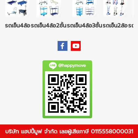
รถเข็น4ล้อ
รถเข็น4ล้อ2ชั้น
รถเข็น4ล้อ3ชั้น
รถเข็น2ล้อ
รถเข
@happymove
บริษัท แฮปปี้มูฟ จำกัด เลขผู้เสียภาษี 0115558000031