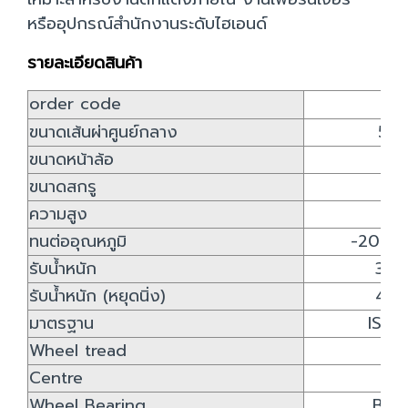
หรืออุปกรณ์สำนักงานระดับไฮเอนด์
รายละเอียดสินค้า
order code
ขนาดเส้นผ่าศูนย์กลาง
50
ขนาดหน้าล้อ
... 
ขนาดสกรู
10
ความสูง
...
ทนต่ออุณหภูมิ
-20 / 
รับน้ำหนัก
30 
รับน้ำหนัก (หยุดนิ่ง)
45 
มาตรฐาน
ISO 
Wheel tread
st
Centre
st
Wheel Bearing
Bus