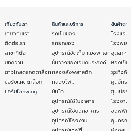
เกี่ยวกับเรา
สินค้าและบริการ
สินค้าตาม
เกี่ยวกับเรา
รถเข็นของ
โรงแรม
ติดต่อเรา
รถยกของ
โรงพยาบ
สาขาที่ตั้ง
อุปกรณ์จัดเก็บ แมชพาเลท
อุตสาหก
บทความ
ชั้นวางของเอนกประสงค์
ห้องเย็น 
ดาวโหลดแคตตาล็อก
กล่องลังพลาสติก
ธุรกิจค้
ขอรับแคตตาล็อก
กล่องโฟม
ศูนย์กระ
ขอรับDrawing
บันได
ซุปเปอร์
อุปกรณ์ใช้ในอาคาร
โรงงาน
อุปกรณ์ใช้นอกอาคาร
ออฟฟิศ/ใ
อุปกรณ์โรงงาน
อุปกรณ์
อุปกรณ์เซฟตี้
ห้องสมุ