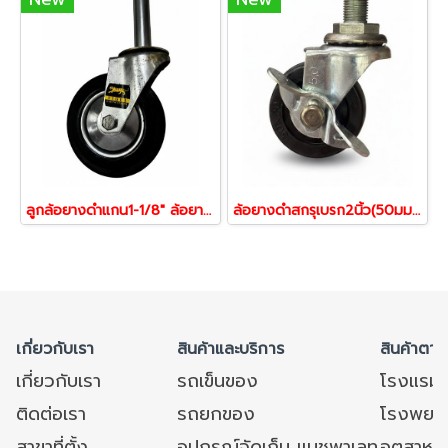
ลูกล้อยางดำแกน1-1/8" ล้อยาง ลูกล้อรถเข็นของ รับน้ำหนัก 60-270 โล(1ลูก)ล้อยางดำสกรูหมุน รุ่น Industry ยี่ห้อ Tiger
ล้อยางดำสกรุเบรก2นิ้ว(50มม)สกรูเบรก1/2" หมุนได้ 360 องศา ตราSKK-STW-50RS (1ชุด4ลูก)
เกี่ยวกับเรา
สินค้าและบริการ
สินค้าตาม
เกี่ยวกับเรา
รถเข็นของ
โรงแรม
ติดต่อเรา
รถยกของ
โรงพยาบ
สาขาที่ตั้ง
อุปกรณ์จัดเก็บ แมชพาเลท
อุตสาหก