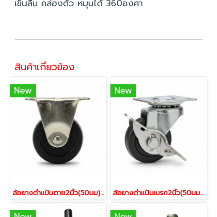
เข็นลื่น คล่องตัว หมุนได้ 360องศา
สินค้าเกี่ยวข้อง
New
New
ล้อยางดำแป้นตาย2นิ้ว(50มม)วิ่งทางตรง ตรา SKK-SR-50R(1ชุด4ลูก)
ล้อยางดำแป้นเบรก2นิ้ว(50มม)หมุนได้360องศา ตรา SKK-SGW-50RS(1ชุด4ลูก)
New
New