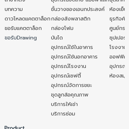
บทความ
ชั้นวางของเอนกประสงค์
ห้องเย็น 
ดาวโหลดแคตตาล็อก
กล่องลังพลาสติก
ธุรกิจค้
ขอรับแคตตาล็อก
กล่องโฟม
ศูนย์กระ
ขอรับDrawing
บันได
ซุปเปอร์
อุปกรณ์ใช้ในอาคาร
โรงงาน
อุปกรณ์ใช้นอกอาคาร
ออฟฟิศ/ใ
อุปกรณ์โรงงาน
อุปกรณ์
อุปกรณ์เซฟตี้
ห้องสมุ
อุปกรณ์จัดการขยะ
ชุดลูกล้อคุณภาพ
บริการให้เช่า
บริการซ่อม
Product