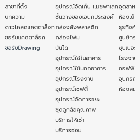
สาขาที่ตั้ง
อุปกรณ์จัดเก็บ แมชพาเลท
อุตสาหก
บทความ
ชั้นวางของเอนกประสงค์
ห้องเย็น 
ดาวโหลดแคตตาล็อก
กล่องลังพลาสติก
ธุรกิจค้
ขอรับแคตตาล็อก
กล่องโฟม
ศูนย์กระ
ขอรับDrawing
บันได
ซุปเปอร์
อุปกรณ์ใช้ในอาคาร
โรงงาน
อุปกรณ์ใช้นอกอาคาร
ออฟฟิศ/ใ
อุปกรณ์โรงงาน
อุปกรณ์
อุปกรณ์เซฟตี้
ห้องสมุ
อุปกรณ์จัดการขยะ
ชุดลูกล้อคุณภาพ
บริการให้เช่า
บริการซ่อม