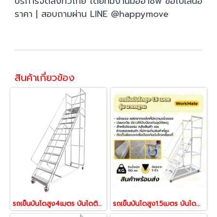
บริการจัดส่งทั่วไทย โดยทีมงานมืออาชีพ ขอใบเสนอ
ราคา | สอบถามผ่าน LINE @happymove
สินค้าเกี่ยวข้อง
รถเข็นบันไดสูง4เมตร บันไดติดล้อ บันไดเหล็ก บันไดเติมสินค้า รุ่นมาตรฐาน Workmate พร้อมส่ง
รถเข็นบันไดสูง1.5เมตร บันไดติดล้อ บันไดเหล็ก บันไดเติมสินค้า รุ่น มาตรฐาน Workmate พร้อมส่ง