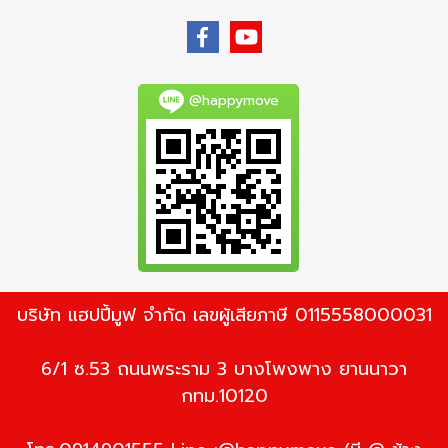
@happymove
บริษัท แฮปปี้มูฟ จำกัด เลขผู้เสียภาษี 0115558000031
6/1 ซ.53 ถนนพระราม 3 บางโพงพาง ยานนาวา
กทม.10120