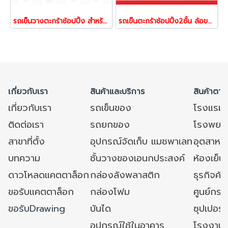
รถเข็นวางตะกร้าช้อปปิ้ง สำหรับมินิมาร์ท-ซูเปอร์มาร์เก็ต | แข็งแรง เคลื่อนย้ายสะดวก (ไม่รวมตะกร้า)
รถเข็นตะกร้าช้อปปิ้ง2ชั้น ล้อขนาดใหญ่4นิ้ว รถเข็นช้อปปิ้ง รถเข็นวางตะกร้า Happy Move รุ่น Smile
เกี่ยวกับเรา
สินค้าและบริการ
สินค้าตาม
เกี่ยวกับเรา
รถเข็นของ
โรงแรม
ติดต่อเรา
รถยกของ
โรงพยาบ
สาขาที่ตั้ง
อุปกรณ์จัดเก็บ แมชพาเลท
อุตสาหก
บทความ
ชั้นวางของเอนกประสงค์
ห้องเย็น 
ดาวโหลดแคตตาล็อก
กล่องลังพลาสติก
ธุรกิจค้
ขอรับแคตตาล็อก
กล่องโฟม
ศูนย์กระ
ขอรับDrawing
บันได
ซุปเปอร์
อุปกรณ์ใช้ในอาคาร
โรงงาน