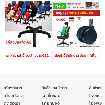
New
อะไหล่ขาเก้าอี้ รุ่นเล็กขนาด625มม 54189
ล้อเก้าอี้สำนักงาน ล้อขาเก้าอี้ สีดำขนาด40,50มม.แกนแหวนล็อค ฝาล้อไม่แยกออกจากกัน รุ่น Two-tone ยี่ห้อ PAREO 21860,21877
เกี่ยวกับเรา
สินค้าและบริการ
สินค้าตาม
เกี่ยวกับเรา
รถเข็นของ
โรงแรม
ติดต่อเรา
รถยกของ
โรงพยาบ