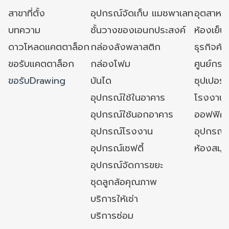
สาขาที่ตั้ง
อุปกรณ์จัดเก็บ แมชพาเลท
อุตสาหก
บทความ
ชั้นวางของเอนกประสงค์
ห้องเย็น 
ดาวโหลดแคตตาล็อก
กล่องลังพลาสติก
ธุรกิจค้
ขอรับแคตตาล็อก
กล่องโฟม
ศูนย์กระ
ขอรับDrawing
บันได
ซุปเปอร์
อุปกรณ์ใช้ในอาคาร
โรงงาน
อุปกรณ์ใช้นอกอาคาร
ออฟฟิศ/ใ
อุปกรณ์โรงงาน
อุปกรณ์
อุปกรณ์เซฟตี้
ห้องสมุ
อุปกรณ์จัดการขยะ
ชุดลูกล้อคุณภาพ
บริการให้เช่า
บริการซ่อม