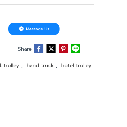
Message Us
บ
Share
 trolley
,
hand truck
,
hotel trolley