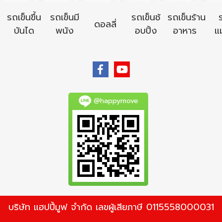
รถเข็นขึ้น
รถเข็นมี
รถเข็นช้
รถเข็นร้าน
ดอลลี่
บันได
พนัง
อบปิ้ง
อาหาร
แม
@happymove
บริษัท แฮปปี้มูฟ จำกัด เลขผู้เสียภาษี 0115558000031