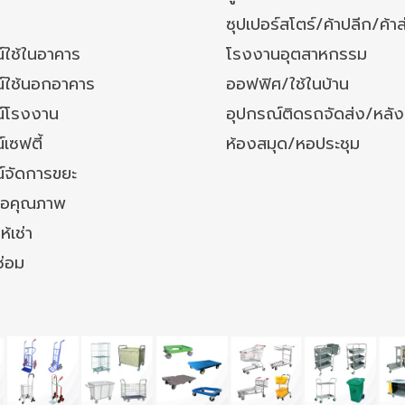
ซุปเปอร์สโตร์/ค้าปลีก/ค้าส
์ใช้ในอาคาร
โรงงานอุตสาหกรรม
์ใช้นอกอาคาร
ออฟฟิศ/ใช้ในบ้าน
์โรงงาน
อุปกรณ์ติดรถจัดส่ง/หลั
เซฟตี้
ห้องสมุด/หอประชุม
์จัดการขยะ
ล้อคุณภาพ
ห้เช่า
ซ่อม