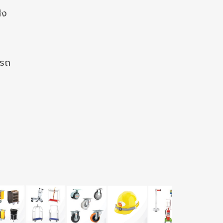
่ง
งรถ