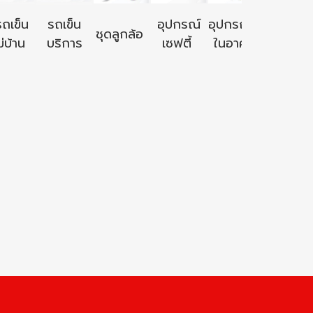
อุปกรณ์ใ
รถเข็น
รถเข็น
อุปกรณ์
อุปกรณ์ใช้
ชุดลูกล้อ
นอก
่บ้าน
บริการ
เซฟตี้
ในอาคาร
อาคาร