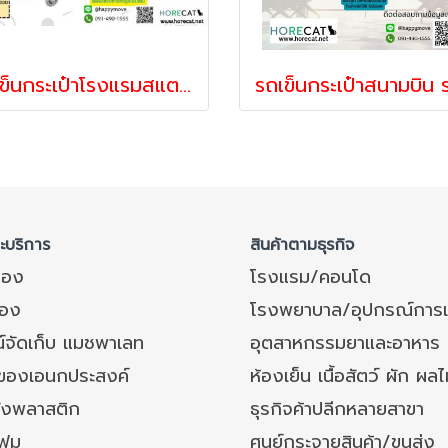
รถเข็นกระเป๋าโรงแรมสแตนเลส ทรงกรงนก รถเข็นโรงแรม รถเข็นสแตนเลส รถเข็นกระเป๋าลูกค้า Happy Move 53472
ละบริการ
สินค้าตามธุรกิจ
ของ
โรงแรม/คอนโด
อง
โรงพยาบาล/อุปกรณ์การ
์จัดเก็บ แมชพาเลท
อุตสาหกรรมยาและอาหาร
งของเอนกประสงค์
ห้องเย็น เนื้อสัตว์ ผัก ผลไ
ังพลาสติก
ธุรกิจค้าปลีกหลายสาขา
โฟม
ศูนย์กระจายสินค้า/ขนส่ง