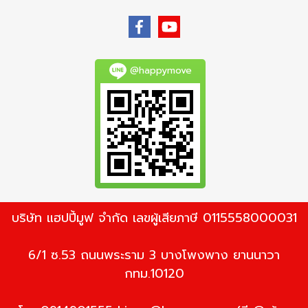
@happymove
บริษัท แฮปปี้มูฟ จำกัด เลขผู้เสียภาษี 0115558000031
6/1 ซ.53 ถนนพระราม 3 บางโพงพาง ยานนาวา
กทม.10120