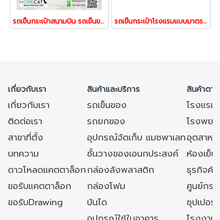
รถเข็นกระเป๋าสนามบิน รถเข็นขนกระเป๋า รถเข็นบรรทุกกระเป๋า รถเข็นสนามบิน Self-service Luggase Trolley Happy Move 53441
รถเข็นกระเป๋าโรงแรมแบบมาตรฐาน (Standard Luggage Trolley) Happy Move 53465
เกี่ยวกับเรา
สินค้าและบริการ
สินค้าตาม
เกี่ยวกับเรา
รถเข็นของ
โรงแรม
ติดต่อเรา
รถยกของ
โรงพยาบ
สาขาที่ตั้ง
อุปกรณ์จัดเก็บ แมชพาเลท
อุตสาหก
บทความ
ชั้นวางของเอนกประสงค์
ห้องเย็น 
ดาวโหลดแคตตาล็อก
กล่องลังพลาสติก
ธุรกิจค้
ขอรับแคตตาล็อก
กล่องโฟม
ศูนย์กระ
ขอรับDrawing
บันได
ซุปเปอร์
อุปกรณ์ใช้ในอาคาร
โรงงาน