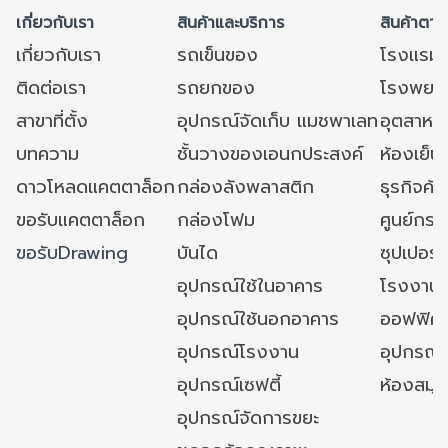
เกี่ยวกับเรา
สินค้าและบริการ
สินค้าตาม
เกี่ยวกับเรา
รถเข็นของ
โรงแรม
ติดต่อเรา
รถยกของ
โรงพยาบ
สาขาที่ตั้ง
อุปกรณ์จัดเก็บ แมชพาเลท
อุตสาหก
บทความ
ชั้นวางของเอนกประสงค์
ห้องเย็น 
ดาวโหลดแคตตาล็อก
กล่องลังพลาสติก
ธุรกิจค้
ขอรับแคตตาล็อก
กล่องโฟม
ศูนย์กระ
ขอรับDrawing
บันได
ซุปเปอร์
อุปกรณ์ใช้ในอาคาร
โรงงาน
อุปกรณ์ใช้นอกอาคาร
ออฟฟิศ/ใ
อุปกรณ์โรงงาน
อุปกรณ์
อุปกรณ์เซฟตี้
ห้องสมุ
อุปกรณ์จัดการขยะ