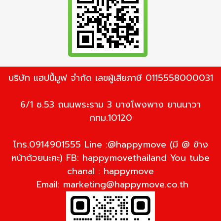
บริษัท แฮปปี้มูฟ จำกัด เลขผู้เสียภาษี 0115558000031
6/1 ซ.53 ถนนพระราม 3 บางโพงพาง ยานนาวา
กทม.10120
โทร.0914901555 Line :@happymove (มี @ ข้าง
หน้าด้วยนะคะ) FB: happymovethailand You tube
chanal : happymove
Email:
marketing@happymove.co.th