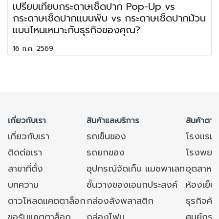
เปรียบเทียบกระดาษเช็ดปาก Pop-Up vs
กระดาษเช็ดปากแบบพับ vs กระดาษเช็ดปากม้วน
แบบไหนเหมาะกับธุรกิจของคุณ?
16 ก.ค. 2569
เกี่ยวกับเรา
สินค้าและบริการ
สินค้าตาม
เกี่ยวกับเรา
รถเข็นของ
โรงแรม
ติดต่อเรา
รถยกของ
โรงพยาบ
สาขาที่ตั้ง
อุปกรณ์จัดเก็บ แมชพาเลท
อุตสาหก
บทความ
ชั้นวางของเอนกประสงค์
ห้องเย็น 
ดาวโหลดแคตตาล็อก
กล่องลังพลาสติก
ธุรกิจค้
ขอรับแคตตาล็อก
กล่องโฟม
ศูนย์กระ