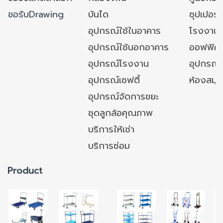
ขอรับDrawing
บันได
ซุปเปอร์
อุปกรณ์ใช้ในอาคาร
โรงงาน
อุปกรณ์ใช้นอกอาคาร
ออฟฟิศ/ใ
อุปกรณ์โรงงาน
อุปกรณ์
อุปกรณ์เซฟตี้
ห้องสมุ
อุปกรณ์จัดการขยะ
ชุดลูกล้อคุณภาพ
บริการให้เช่า
บริการซ่อม
Product