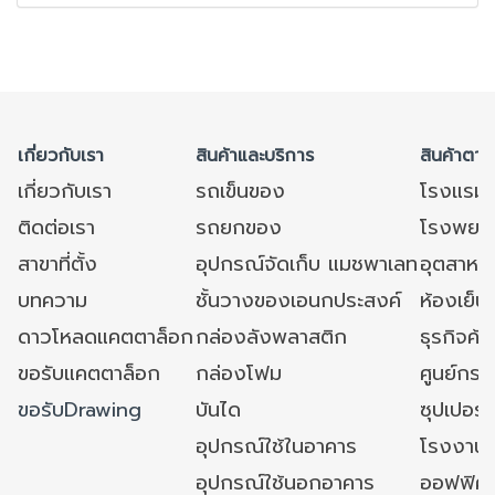
เกี่ยวกับเรา
สินค้าและบริการ
สินค้าตาม
เกี่ยวกับเรา
รถเข็นของ
โรงแรม
ติดต่อเรา
รถยกของ
โรงพยาบ
สาขาที่ตั้ง
อุปกรณ์จัดเก็บ แมชพาเลท
อุตสาหก
บทความ
ชั้นวางของเอนกประสงค์
ห้องเย็น 
ดาวโหลดแคตตาล็อก
กล่องลังพลาสติก
ธุรกิจค้
ขอรับแคตตาล็อก
กล่องโฟม
ศูนย์กระ
ขอรับDrawing
บันได
ซุปเปอร์
อุปกรณ์ใช้ในอาคาร
โรงงาน
อุปกรณ์ใช้นอกอาคาร
ออฟฟิศ/ใ