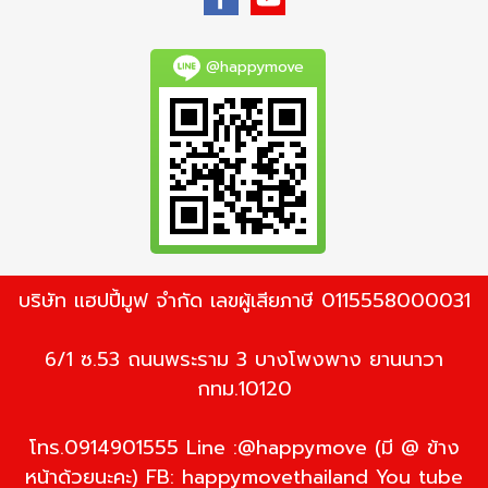
@happymove
บริษัท แฮปปี้มูฟ จำกัด เลขผู้เสียภาษี 0115558000031
6/1 ซ.53 ถนนพระราม 3 บางโพงพาง ยานนาวา
กทม.10120
โทร.0914901555 Line :@happymove (มี @ ข้าง
หน้าด้วยนะคะ) FB: happymovethailand You tube