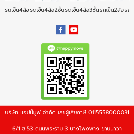
รถเข็น4ล้อ
รถเข็น4ล้อ2ชั้น
รถเข็น4ล้อ3ชั้น
รถเข็น2ล้อ
รถเข
@happymove
บริษัท แฮปปี้มูฟ จำกัด เลขผู้เสียภาษี 0115558000031
6/1 ซ.53 ถนนพระราม 3 บางโพงพาง ยานนาวา