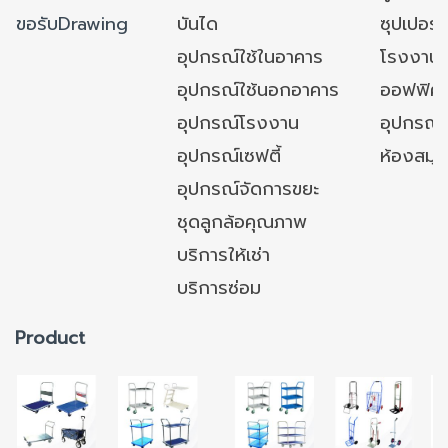
ขอรับDrawing
บันได
ซุปเปอร์
อุปกรณ์ใช้ในอาคาร
โรงงาน
อุปกรณ์ใช้นอกอาคาร
ออฟฟิศ/ใ
อุปกรณ์โรงงาน
อุปกรณ์
อุปกรณ์เซฟตี้
ห้องสมุ
อุปกรณ์จัดการขยะ
ชุดลูกล้อคุณภาพ
บริการให้เช่า
บริการซ่อม
Product