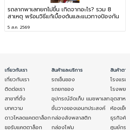
รถลากพาเลทยกไม่ขึ้น เกิดจากอะไร? รวม 8
สาเหตุ พร้อมวิธีแก้เบื้องต้นและแนวทางป้องกัน
5 ส.ค. 2569
เกี่ยวกับเรา
สินค้าและบริการ
สินค้าตาม
เกี่ยวกับเรา
รถเข็นของ
โรงแรม
ติดต่อเรา
รถยกของ
โรงพยาบ
สาขาที่ตั้ง
อุปกรณ์จัดเก็บ แมชพาเลท
อุตสาหก
บทความ
ชั้นวางของเอนกประสงค์
ห้องเย็น 
ดาวโหลดแคตตาล็อก
กล่องลังพลาสติก
ธุรกิจค้
ขอรับแคตตาล็อก
กล่องโฟม
ศูนย์กระ