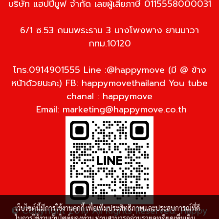
บริษัท แฮปปี้มูฟ จำกัด เลขผู้เสียภาษี 0115558000031
6/1 ซ.53 ถนนพระราม 3 บางโพงพาง ยานนาวา
กทม.10120
โทร.0914901555 Line :@happymove (มี @ ข้าง
หน้าด้วยนะคะ) FB: happymovethailand You tube
chanal : happymove
Email:
marketing@happymove.co.th
เว็บไซต์นี้มีการใช้งานคุกกี้ เพื่อเพิ่มประสิทธิภาพและประสบการณ์ที่ดี
© Copyright 2016 All Rights Reserved. Happy
ในการใช้งานเว็บไซต์ของท่าน ท่านสามารถอ่านรายละเอียดเพิ่มเติม