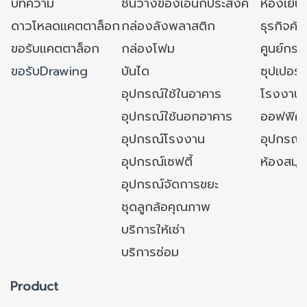
บทความ
ชั้นวางของเอนกประสงค์
ห้องเย็น 
ดาวโหลดแคตตาล็อก
กล่องลังพลาสติก
ธุรกิจค้
ขอรับแคตตาล็อก
กล่องโฟม
ศูนย์กระ
ขอรับDrawing
บันได
ซุปเปอร์
อุปกรณ์ใช้ในอาคาร
โรงงาน
อุปกรณ์ใช้นอกอาคาร
ออฟฟิศ/ใ
อุปกรณ์โรงงาน
อุปกรณ์
อุปกรณ์เซฟตี้
ห้องสมุ
อุปกรณ์จัดการขยะ
ชุดลูกล้อคุณภาพ
บริการให้เช่า
บริการซ่อม
Product