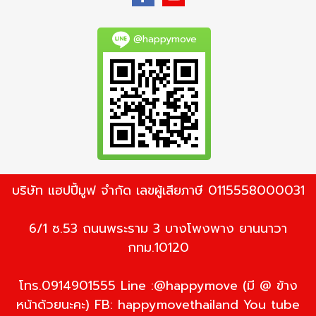
@happymove
บริษัท แฮปปี้มูฟ จำกัด เลขผู้เสียภาษี 0115558000031
6/1 ซ.53 ถนนพระราม 3 บางโพงพาง ยานนาวา
กทม.10120
โทร.0914901555 Line :@happymove (มี @ ข้าง
หน้าด้วยนะคะ) FB: happymovethailand You tube