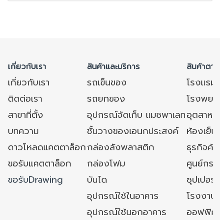
เกี่ยวกับเรา
สินค้าและบริการ
สินค้าตาม
เกี่ยวกับเรา
รถเข็นของ
โรงแรม
ติดต่อเรา
รถยกของ
โรงพยาบ
สาขาที่ตั้ง
อุปกรณ์จัดเก็บ แมชพาเลท
อุตสาหก
บทความ
ชั้นวางของเอนกประสงค์
ห้องเย็น 
ดาวโหลดแคตตาล็อก
กล่องลังพลาสติก
ธุรกิจค้
ขอรับแคตตาล็อก
กล่องโฟม
ศูนย์กระ
ขอรับDrawing
บันได
ซุปเปอร์
อุปกรณ์ใช้ในอาคาร
โรงงาน
อุปกรณ์ใช้นอกอาคาร
ออฟฟิศ/ใ