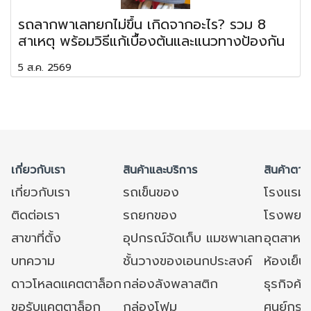
รถลากพาเลทยกไม่ขึ้น เกิดจากอะไร? รวม 8
สาเหตุ พร้อมวิธีแก้เบื้องต้นและแนวทางป้องกัน
5 ส.ค. 2569
เกี่ยวกับเรา
สินค้าและบริการ
สินค้าตาม
เกี่ยวกับเรา
รถเข็นของ
โรงแรม
ติดต่อเรา
รถยกของ
โรงพยาบ
สาขาที่ตั้ง
อุปกรณ์จัดเก็บ แมชพาเลท
อุตสาหก
บทความ
ชั้นวางของเอนกประสงค์
ห้องเย็น 
ดาวโหลดแคตตาล็อก
กล่องลังพลาสติก
ธุรกิจค้
ขอรับแคตตาล็อก
กล่องโฟม
ศูนย์กระ