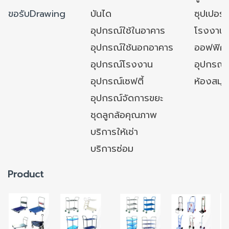
ขอรับDrawing
บันได
ซุปเปอร์
อุปกรณ์ใช้ในอาคาร
โรงงาน
อุปกรณ์ใช้นอกอาคาร
ออฟฟิศ/ใ
อุปกรณ์โรงงาน
อุปกรณ์
อุปกรณ์เซฟตี้
ห้องสมุ
อุปกรณ์จัดการขยะ
ชุดลูกล้อคุณภาพ
บริการให้เช่า
บริการซ่อม
Product