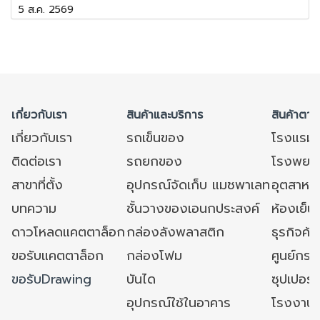
5 ส.ค. 2569
เกี่ยวกับเรา
สินค้าและบริการ
สินค้าตาม
เกี่ยวกับเรา
รถเข็นของ
โรงแรม
ติดต่อเรา
รถยกของ
โรงพยาบ
สาขาที่ตั้ง
อุปกรณ์จัดเก็บ แมชพาเลท
อุตสาหก
บทความ
ชั้นวางของเอนกประสงค์
ห้องเย็น 
ดาวโหลดแคตตาล็อก
กล่องลังพลาสติก
ธุรกิจค้
ขอรับแคตตาล็อก
กล่องโฟม
ศูนย์กระ
ขอรับDrawing
บันได
ซุปเปอร์
อุปกรณ์ใช้ในอาคาร
โรงงาน