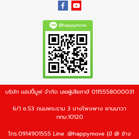
@happymove
บริษัท แฮปปี้มูฟ จำกัด เลขผู้เสียภาษี 0115558000031
6/1 ซ.53 ถนนพระราม 3 บางโพงพาง ยานนาวา
กทม.10120
โทร.0914901555 Line :@happymove (มี @ ข้าง