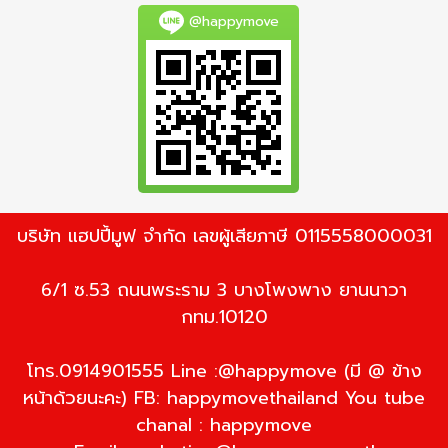
@happymove
บริษัท แฮปปี้มูฟ จำกัด เลขผู้เสียภาษี 0115558000031
6/1 ซ.53 ถนนพระราม 3 บางโพงพาง ยานนาวา
กทม.10120
โทร.0914901555 Line :@happymove (มี @ ข้าง
หน้าด้วยนะคะ) FB: happymovethailand You tube
chanal : happymove