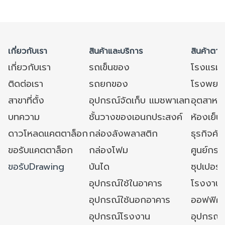
เกี่ยวกับเรา
สินค้าและบริการ
สินค้าตาม
เกี่ยวกับเรา
รถเข็นของ
โรงแรม
ติดต่อเรา
รถยกของ
โรงพยาบ
สาขาที่ตั้ง
อุปกรณ์จัดเก็บ แมชพาเลท
อุตสาหก
บทความ
ชั้นวางของเอนกประสงค์
ห้องเย็น 
ดาวโหลดแคตตาล็อก
กล่องลังพลาสติก
ธุรกิจค้
ขอรับแคตตาล็อก
กล่องโฟม
ศูนย์กระ
ขอรับDrawing
บันได
ซุปเปอร์
อุปกรณ์ใช้ในอาคาร
โรงงาน
อุปกรณ์ใช้นอกอาคาร
ออฟฟิศ/ใ
อุปกรณ์โรงงาน
อุปกรณ์