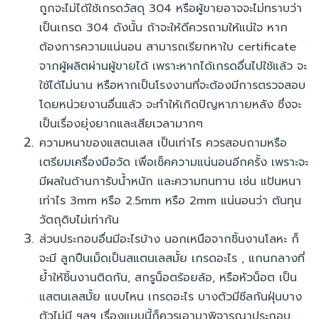
ถูกจะไม่ได้ใช้เกรดวัสดุ 304 หรือผู้ขายอาจจะไม่ทราบว่า
เป็นเกรด 304 ดังนั้น ถ้าจะให้ดีควรถามให้แน่ใจ หาก
ต้องการความแน่นอน สามารถเรียกหาใบ certificate
จากผู้ผลิตผ่านผู้ขายได้ เพราะหากได้เกรดอื่นไปใช้แล้ว จะ
ใช้ได้ไม่นาน หรือหากเป็นโรงงานที่จะต้องมีการตรวจสอบ
โดยหน่วยงานอื่นแล้ว จะทำให้เกิดปัญหาภายหลัง ซึ่งจะ
เป็นเรื่องยุ่งยากและเสียเวลามากๆ
ความหนาของแสตนเลส เป็นเท่าไร ควรสอบถามหรือ
เตรียมเครื่องมือวัด เพื่อเช็คความแน่นอนอีกครั้ง เพราะจะ
มีผลในด้านการับน้ำหนัก และความทนทาน เช่น แป้นหนา
เท่าไร 3mm หรือ 2.5mm หรือ 2mm แน่นอนว่า ต้นทุน
วัตถุดิบไม่เท่ากัน
ส่วนประกอบอื่นมีอะไรบ้าง นอกเหนือจากชิ้นงานโลหะ ก็
จะมี ลูกปืนเม็ดเป็นสแตนเลสมั้ย เกรดอะไร , แกนกลางที่
ย้ำให้ชิ้นงานติดกัน, สกรูน็อตร้อยล้อ, หรือหัวน็อต เป็น
แสตนเลสมั้ย แบบไหน เกรดอะไร บางตัวมีซีลกันฝุ่นบาง
ตัวไม่มี ฯลฯ เรื่องแบบนี้ก็ควรเอามาพิจารณาประกอบ