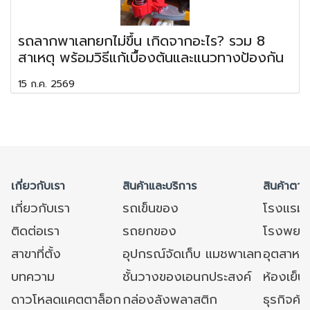
รถลากพาเลทยกไม่ขึ้น เกิดจากอะไร? รวม 8
สาเหตุ พร้อมวิธีแก้เบื้องต้นและแนวทางป้องกัน
15 ก.ค. 2569
เกี่ยวกับเรา
สินค้าและบริการ
สินค้าตาม
เกี่ยวกับเรา
รถเข็นของ
โรงแรม
ติดต่อเรา
รถยกของ
โรงพยาบ
สาขาที่ตั้ง
อุปกรณ์จัดเก็บ แมชพาเลท
อุตสาหก
บทความ
ชั้นวางของเอนกประสงค์
ห้องเย็น 
ดาวโหลดแคตตาล็อก
กล่องลังพลาสติก
ธุรกิจค้