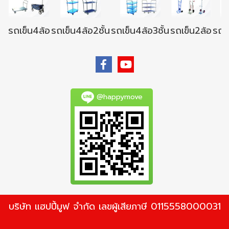
รถเข็น4ล้อ
รถเข็น4ล้อ2ชั้น
รถเข็น4ล้อ3ชั้น
รถเข็น2ล้อ
รถเข
@happymove
บริษัท แฮปปี้มูฟ จำกัด เลขผู้เสียภาษี 0115558000031