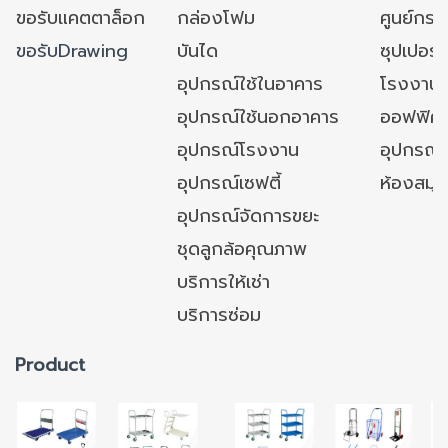
ขอรับแคตตาล็อก
กล่องโฟม
ศูนย์กระ
ขอรับDrawing
บันได
ซุปเปอร์
อุปกรณ์ใช้ในอาคาร
โรงงาน
อุปกรณ์ใช้นอกอาคาร
ออฟฟิศ/ใ
อุปกรณ์โรงงาน
อุปกรณ์
อุปกรณ์เซฟตี้
ห้องสมุ
อุปกรณ์จัดการขยะ
ชุดลูกล้อคุณภาพ
บริการให้เช่า
บริการซ่อม
Product