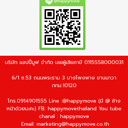
@happymove
บริษัท แฮปปี้มูฟ จำกัด เลขผู้เสียภาษี 0115558000031
6/1 ซ.53 ถนนพระราม 3 บางโพงพาง ยานนาวา
กทม.10120
โทร.0914901555 Line :@happymove (มี @ ข้าง
หน้าด้วยนะคะ) FB: happymovethailand You tube
chanal : happymove
Email:
marketing@happymove.co.th