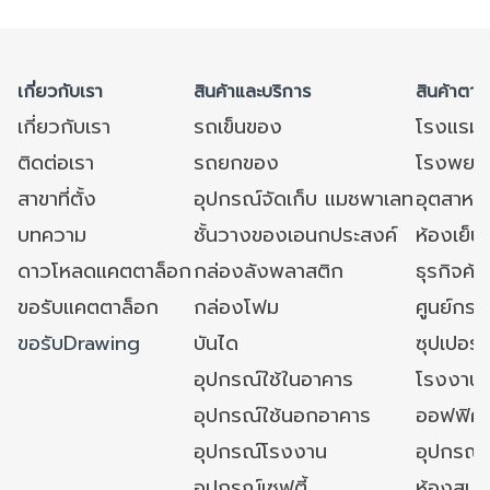
เกี่ยวกับเรา
สินค้าและบริการ
สินค้าตาม
เกี่ยวกับเรา
รถเข็นของ
โรงแรม
ติดต่อเรา
รถยกของ
โรงพยาบ
สาขาที่ตั้ง
อุปกรณ์จัดเก็บ แมชพาเลท
อุตสาหก
บทความ
ชั้นวางของเอนกประสงค์
ห้องเย็น 
ดาวโหลดแคตตาล็อก
กล่องลังพลาสติก
ธุรกิจค้
ขอรับแคตตาล็อก
กล่องโฟม
ศูนย์กระ
ขอรับDrawing
บันได
ซุปเปอร์
อุปกรณ์ใช้ในอาคาร
โรงงาน
อุปกรณ์ใช้นอกอาคาร
ออฟฟิศ/ใ
อุปกรณ์โรงงาน
อุปกรณ์
อุปกรณ์เซฟตี้
ห้องสมุ