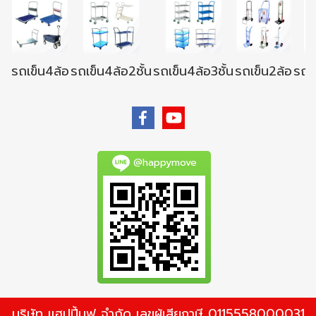
รถเข็น4ล้อ
รถเข็น4ล้อ2ชั้น
รถเข็น4ล้อ3ชั้น
รถเข็น2ล้อ
รถเข
@happymove
บริษัท แฮปปี้มูฟ จำกัด เลขผู้เสียภาษี 0115558000031