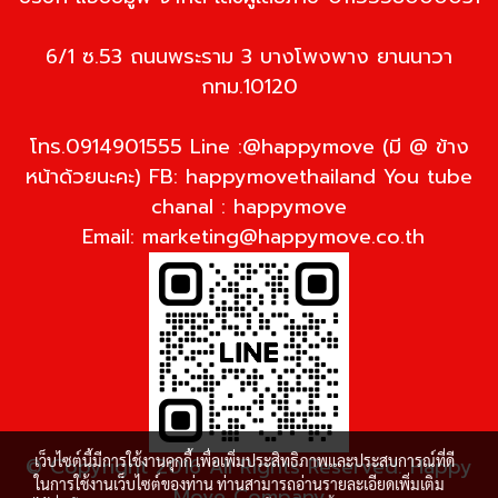
6/1 ซ.53 ถนนพระราม 3 บางโพงพาง ยานนาวา
กทม.10120
โทร.0914901555 Line :@happymove (มี @ ข้าง
หน้าด้วยนะคะ) FB: happymovethailand You tube
chanal : happymove
Email:
marketing@happymove.co.th
เว็บไซต์นี้มีการใช้งานคุกกี้ เพื่อเพิ่มประสิทธิภาพและประสบการณ์ที่ดี
© Copyright 2016 All Rights Reserved. Happy
ในการใช้งานเว็บไซต์ของท่าน ท่านสามารถอ่านรายละเอียดเพิ่มเติม
Move Company