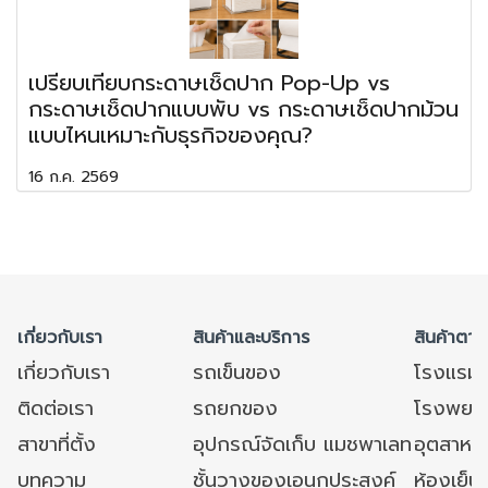
เปรียบเทียบกระดาษเช็ดปาก Pop-Up vs
กระดาษเช็ดปากแบบพับ vs กระดาษเช็ดปากม้วน
แบบไหนเหมาะกับธุรกิจของคุณ?
16 ก.ค. 2569
เกี่ยวกับเรา
สินค้าและบริการ
สินค้าตาม
เกี่ยวกับเรา
รถเข็นของ
โรงแรม
ติดต่อเรา
รถยกของ
โรงพยาบ
สาขาที่ตั้ง
อุปกรณ์จัดเก็บ แมชพาเลท
อุตสาหก
บทความ
ชั้นวางของเอนกประสงค์
ห้องเย็น 