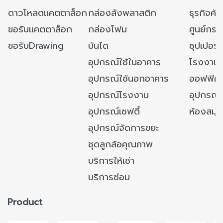
ดาวโหลดแคตตาล็อก
กล่องลังพลาสติก
ธุรกิจค้
ขอรับแคตตาล็อก
กล่องโฟม
ศูนย์กระ
ขอรับDrawing
บันได
ซุปเปอร์
อุปกรณ์ใช้ในอาคาร
โรงงาน
อุปกรณ์ใช้นอกอาคาร
ออฟฟิศ/ใ
อุปกรณ์โรงงาน
อุปกรณ์
อุปกรณ์เซฟตี้
ห้องสมุ
อุปกรณ์จัดการขยะ
ชุดลูกล้อคุณภาพ
บริการให้เช่า
บริการซ่อม
Product