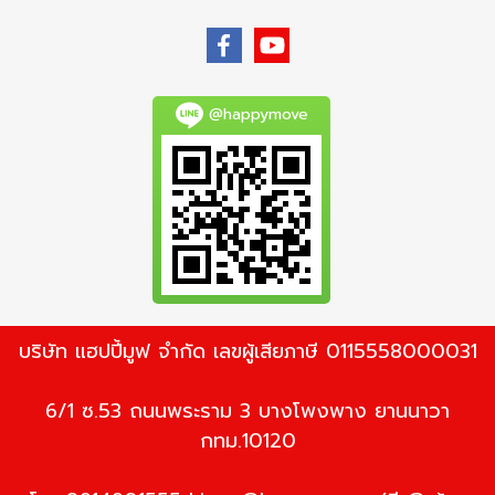
@happymove
บริษัท แฮปปี้มูฟ จำกัด เลขผู้เสียภาษี 0115558000031
6/1 ซ.53 ถนนพระราม 3 บางโพงพาง ยานนาวา
กทม.10120