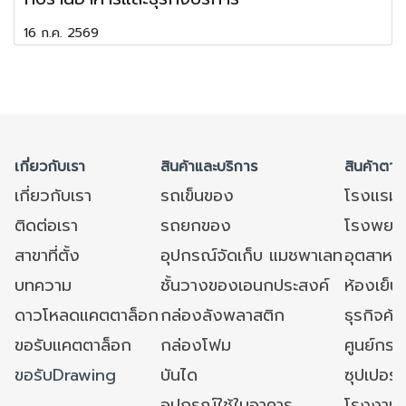
16 ก.ค. 2569
เกี่ยวกับเรา
สินค้าและบริการ
สินค้าตาม
เกี่ยวกับเรา
รถเข็นของ
โรงแรม
ติดต่อเรา
รถยกของ
โรงพยาบ
สาขาที่ตั้ง
อุปกรณ์จัดเก็บ แมชพาเลท
อุตสาหก
บทความ
ชั้นวางของเอนกประสงค์
ห้องเย็น 
ดาวโหลดแคตตาล็อก
กล่องลังพลาสติก
ธุรกิจค้
ขอรับแคตตาล็อก
กล่องโฟม
ศูนย์กระ
ขอรับDrawing
บันได
ซุปเปอร์
อุปกรณ์ใช้ในอาคาร
โรงงาน