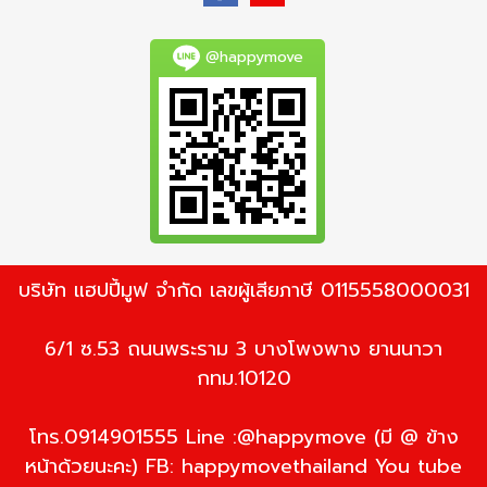
@happymove
บริษัท แฮปปี้มูฟ จำกัด เลขผู้เสียภาษี 0115558000031
6/1 ซ.53 ถนนพระราม 3 บางโพงพาง ยานนาวา
กทม.10120
โทร.0914901555 Line :@happymove (มี @ ข้าง
หน้าด้วยนะคะ) FB: happymovethailand You tube