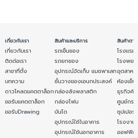
เกี่ยวกับเรา
สินค้าและบริการ
สินค้าตาม
เกี่ยวกับเรา
รถเข็นของ
โรงแรม
ติดต่อเรา
รถยกของ
โรงพยาบ
สาขาที่ตั้ง
อุปกรณ์จัดเก็บ แมชพาเลท
อุตสาหก
บทความ
ชั้นวางของเอนกประสงค์
ห้องเย็น 
ดาวโหลดแคตตาล็อก
กล่องลังพลาสติก
ธุรกิจค้
ขอรับแคตตาล็อก
กล่องโฟม
ศูนย์กระ
ขอรับDrawing
บันได
ซุปเปอร์
อุปกรณ์ใช้ในอาคาร
โรงงาน
อุปกรณ์ใช้นอกอาคาร
ออฟฟิศ/ใ