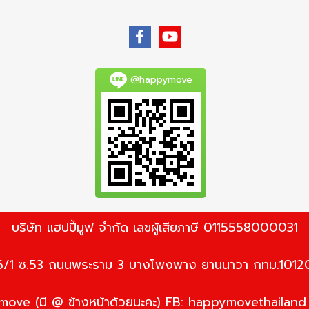
@happymove
บริษัท แฮปปี้มูฟ จำกัด เลขผู้เสียภาษี 0115558000031
6/1 ซ.53 ถนนพระราม 3 บางโพงพาง ยานนาวา กทม.1012
ove (มี @ ข้างหน้าด้วยนะคะ) FB: happymovethailan