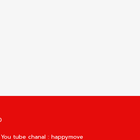
0
d You tube chanal : happymove