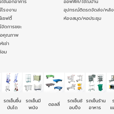
์ใช้นอกอาคาร
ออฟฟิศ/ใช้ในบ้าน
์โรงงาน
อุปกรณ์ติดรถจัดส่ง/หลั
เซฟตี้
ห้องสมุด/หอประชุม
์จัดการขยะ
ล้อคุณภาพ
ห้เช่า
ซ่อม
รถเข็นขึ้น
รถเข็นมี
รถเข็นช้
รถเข็นร้าน
ดอลลี่
บันได
พนัง
อบปิ้ง
อาหาร
แม