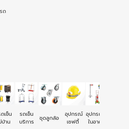
งรถ
อุปกรณ์ใ
รถเข็น
รถเข็น
อุปกรณ์
อุปกรณ์ใช้
ชุดลูกล้อ
นอก
่บ้าน
บริการ
เซฟตี้
ในอาคาร
อาคาร