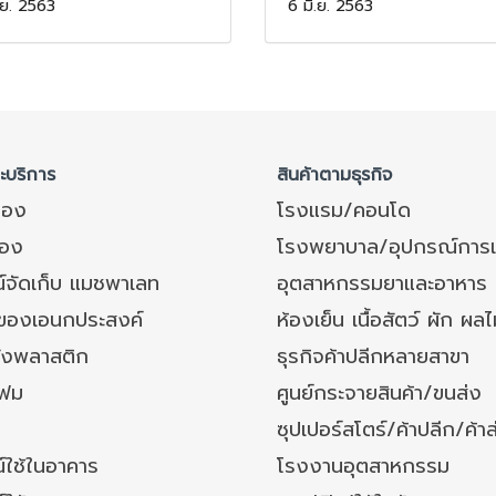
.ย. 2563
6 มิ.ย. 2563
ละบริการ
สินค้าตามธุรกิจ
ของ
โรงแรม/คอนโด
อง
โรงพยาบาล/อุปกรณ์การ
์จัดเก็บ แมชพาเลท
อุตสาหกรรมยาและอาหาร
งของเอนกประสงค์
ห้องเย็น เนื้อสัตว์ ผัก ผลไ
ังพลาสติก
ธุรกิจค้าปลีกหลายสาขา
โฟม
ศูนย์กระจายสินค้า/ขนส่ง
ซุปเปอร์สโตร์/ค้าปลีก/ค้าส
์ใช้ในอาคาร
โรงงานอุตสาหกรรม