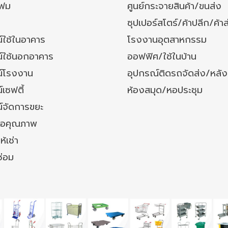
โฟม
ศูนย์กระจายสินค้า/ขนส่ง
ซุปเปอร์สโตร์/ค้าปลีก/ค้าส
์ใช้ในอาคาร
โรงงานอุตสาหกรรม
์ใช้นอกอาคาร
ออฟฟิศ/ใช้ในบ้าน
์โรงงาน
อุปกรณ์ติดรถจัดส่ง/หลั
เซฟตี้
ห้องสมุด/หอประชุม
์จัดการขยะ
ล้อคุณภาพ
ห้เช่า
ซ่อม