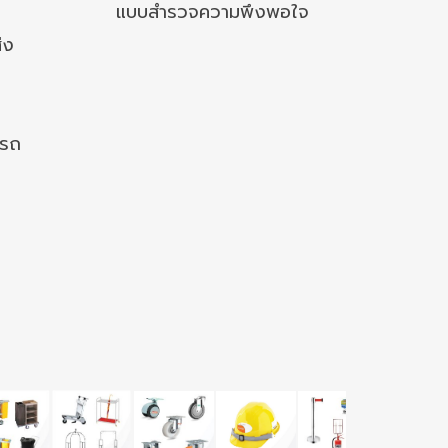
แบบสำรวจความพึงพอใจ
่ง
งรถ