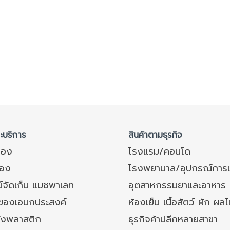
ละบริการ
สินค้าตามธุรกิจ
ของ
โรงแรม/คอนโด
อง
โรงพยาบาล/อุปกรณ์การ
์จัดเก็บ แมชพาเลท
อุตสาหกรรมยาและอาหาร
งของเอนกประสงค์
ห้องเย็น เนื้อสัตว์ ผัก ผลไ
ังพลาสติก
ธุรกิจค้าปลีกหลายสาขา