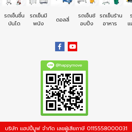
รถเข็นขึ้น
รถเข็นมี
รถเข็นช้
รถเข็นร้าน
ดอลลี่
บันได
พนัง
อบปิ้ง
อาหาร
แม
@happymove
บริษัท แฮปปี้มูฟ จำกัด เลขผู้เสียภาษี 0115558000031