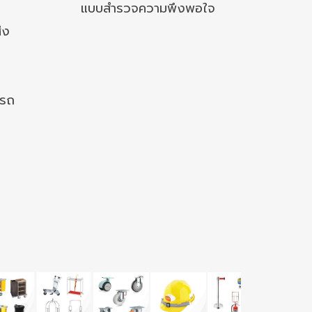
แบบสำรวจความพึงพอใจ
่ง
งรถ