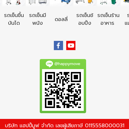
รถเข็นขึ้น
รถเข็นมี
รถเข็นช้
รถเข็นร้าน
ดอลลี่
บันได
พนัง
อบปิ้ง
อาหาร
แม
@happymove
บริษัท แฮปปี้มูฟ จำกัด เลขผู้เสียภาษี 0115558000031