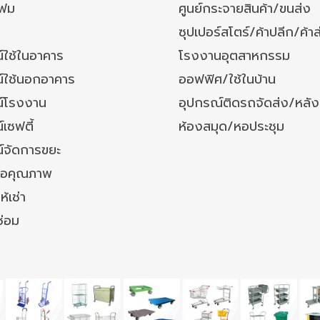
โฟม
ศูนย์กระจายสินค้า/ขนส่ง
ซุปเปอร์สโตร์/ค้าปลีก/ค้าส
์ใช้ในอาคาร
โรงงานอุตสาหกรรม
์ใช้นอกอาคาร
ออฟฟิศ/ใช้ในบ้าน
์โรงงาน
อุปกรณ์ติดรถจัดส่ง/หลั
เซฟตี้
ห้องสมุด/หอประชุม
์จัดการขยะ
ล้อคุณภาพ
ห้เช่า
ซ่อม