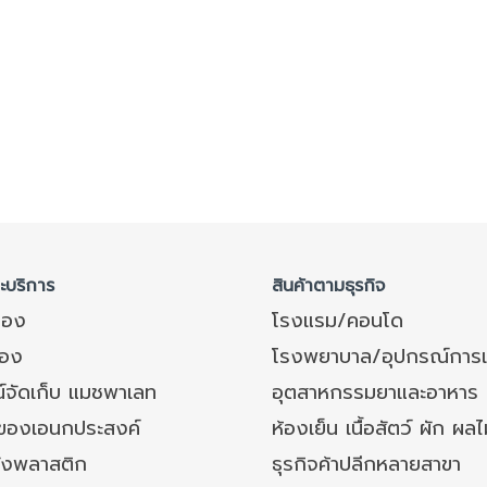
ละบริการ
สินค้าตามธุรกิจ
ของ
โรงแรม/คอนโด
อง
โรงพยาบาล/อุปกรณ์การ
์จัดเก็บ แมชพาเลท
อุตสาหกรรมยาและอาหาร
งของเอนกประสงค์
ห้องเย็น เนื้อสัตว์ ผัก ผลไ
ังพลาสติก
ธุรกิจค้าปลีกหลายสาขา