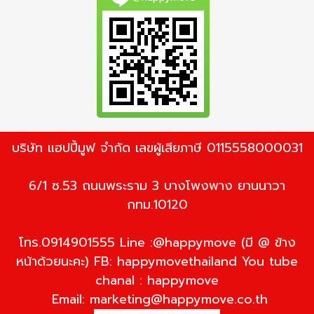
บริษัท แฮปปี้มูฟ จำกัด เลขผู้เสียภาษี 0115558000031
6/1 ซ.53 ถนนพระราม 3 บางโพงพาง ยานนาวา
กทม.10120
โทร.0914901555 Line :@happymove (มี @ ข้าง
หน้าด้วยนะคะ) FB: happymovethailand You tube
chanal : happymove
Email:
marketing@happymove.co.th