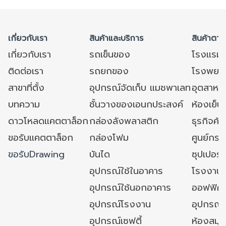
เกี่ยวกับเรา
สินค้าและบริการ
สินค้าตาม
เกี่ยวกับเรา
รถเข็นของ
โรงแรม
ติดต่อเรา
รถยกของ
โรงพยาบ
สาขาที่ตั้ง
อุปกรณ์จัดเก็บ แมชพาเลท
อุตสาหก
บทความ
ชั้นวางของเอนกประสงค์
ห้องเย็น 
ดาวโหลดแคตตาล็อก
กล่องลังพลาสติก
ธุรกิจค้
ขอรับแคตตาล็อก
กล่องโฟม
ศูนย์กระ
ขอรับDrawing
บันได
ซุปเปอร์
อุปกรณ์ใช้ในอาคาร
โรงงาน
อุปกรณ์ใช้นอกอาคาร
ออฟฟิศ/ใ
อุปกรณ์โรงงาน
อุปกรณ์
อุปกรณ์เซฟตี้
ห้องสมุ