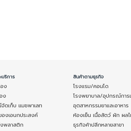
ละบริการ
สินค้าตามธุรกิจ
ของ
โรงแรม/คอนโด
อง
โรงพยาบาล/อุปกรณ์การ
์จัดเก็บ แมชพาเลท
อุตสาหกรรมยาและอาหาร
งของเอนกประสงค์
ห้องเย็น เนื้อสัตว์ ผัก ผลไ
ังพลาสติก
ธุรกิจค้าปลีกหลายสาขา