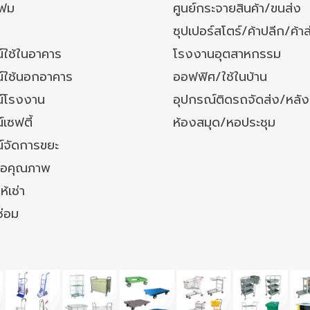
โฟม
ศูนย์กระจายสินค้า/ขนส่ง
ซุปเปอร์สโตร์/ค้าปลีก/ค้าส
์ใช้ในอาคาร
โรงงานอุตสาหกรรม
์ใช้นอกอาคาร
ออฟฟิศ/ใช้ในบ้าน
์โรงงาน
อุปกรณ์ติดรถจัดส่ง/หลั
เซฟตี้
ห้องสมุด/หอประชุม
์จัดการขยะ
ล้อคุณภาพ
ห้เช่า
ซ่อม