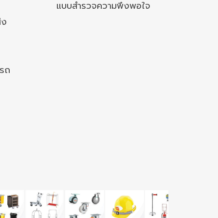
แบบสำรวจความพึงพอใจ
่ง
งรถ