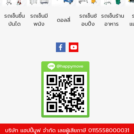
รถเข็นขึ้น
รถเข็นมี
รถเข็นช้
รถเข็นร้าน
ดอลลี่
บันได
พนัง
อบปิ้ง
อาหาร
แม
@happymove
บริษัท แฮปปี้มูฟ จำกัด เลขผู้เสียภาษี 0115558000031