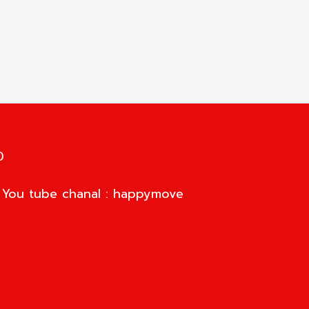
0
d You tube chanal : happymove