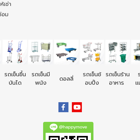
ห้เช่า
ซ่อม
รถเข็นขึ้น
รถเข็นมี
รถเข็นช้
รถเข็นร้าน
ดอลลี่
บันได
พนัง
อบปิ้ง
อาหาร
แม
@happymove