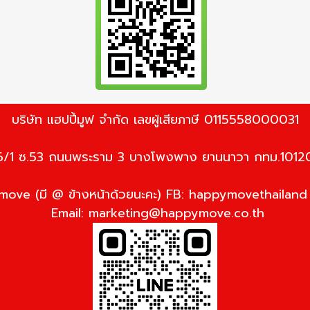
บริษัท แฮปปี้มูฟ จำกัด เลขผู้เสียภาษี 0115558000031
6/1 ซ.53 ถนนพระราม 3 บางโพงพาง ยานนาวา กทม.1012
ove (มี @ ข้างหน้าด้วยนะคะ) FB: happymovethailan
Email:
marketing@happymove.co.th