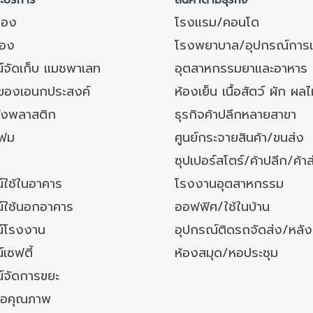
ละบริการ
สินค้าตามธุรกิจ
ของ
โรงแรม/คอนโด
อง
โรงพยาบาล/อุปกรณ์การ
์จัดเก็บ แมชพาเลท
อุตสาหกรรมยาและอาหาร
งของเอนกประสงค์
ห้องเย็น เนื้อสัตว์ ผัก ผลไ
ังพลาสติก
ธุรกิจค้าปลีกหลายสาขา
โฟม
ศูนย์กระจายสินค้า/ขนส่ง
ซุปเปอร์สโตร์/ค้าปลีก/ค้าส
์ใช้ในอาคาร
โรงงานอุตสาหกรรม
์ใช้นอกอาคาร
ออฟฟิศ/ใช้ในบ้าน
์โรงงาน
อุปกรณ์ติดรถจัดส่ง/หลั
เซฟตี้
ห้องสมุด/หอประชุม
์จัดการขยะ
ล้อคุณภาพ