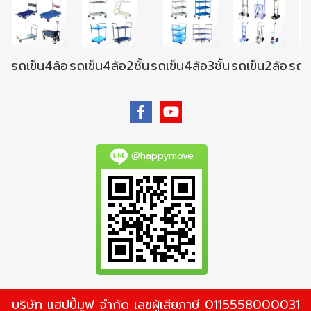
รถเข็น4ล้อ
รถเข็น4ล้อ2ชั้น
รถเข็น4ล้อ3ชั้น
รถเข็น2ล้อ
รถเข
@happymove
บริษัท แฮปปี้มูฟ จำกัด เลขผู้เสียภาษี 0115558000031