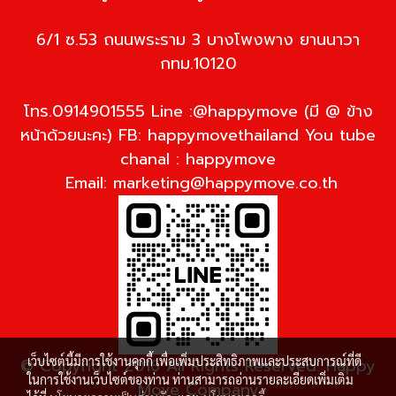
6/1 ซ.53 ถนนพระราม 3 บางโพงพาง ยานนาวา
กทม.10120
โทร.0914901555 Line :@happymove (มี @ ข้าง
หน้าด้วยนะคะ) FB: happymovethailand You tube
chanal : happymove
Email:
marketing@happymove.co.th
เว็บไซต์นี้มีการใช้งานคุกกี้ เพื่อเพิ่มประสิทธิภาพและประสบการณ์ที่ดี
© Copyright 2016 All Rights Reserved. Happy
ในการใช้งานเว็บไซต์ของท่าน ท่านสามารถอ่านรายละเอียดเพิ่มเติม
Move Company