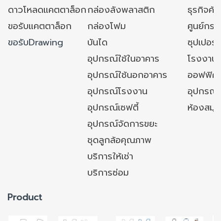
ดาวโหลดแคตตาล็อก
กล่องลังพลาสติก
ธุรกิจค้
ขอรับแคตตาล็อก
กล่องโฟม
ศูนย์กระ
ขอรับDrawing
บันได
ซุปเปอร์
อุปกรณ์ใช้ในอาคาร
โรงงาน
อุปกรณ์ใช้นอกอาคาร
ออฟฟิศ/ใ
อุปกรณ์โรงงาน
อุปกรณ์
อุปกรณ์เซฟตี้
ห้องสมุ
อุปกรณ์จัดการขยะ
ชุดลูกล้อคุณภาพ
บริการให้เช่า
บริการซ่อม
Product