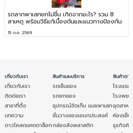
รถลากพาเลทยกไม่ขึ้น เกิดจากอะไร? รวม 8
สาเหตุ พร้อมวิธีแก้เบื้องต้นและแนวทางป้องกัน
15 ก.ค. 2569
เกี่ยวกับเรา
สินค้าและบริการ
สินค้าตาม
เกี่ยวกับเรา
รถเข็นของ
โรงแรม
ติดต่อเรา
รถยกของ
โรงพยาบ
สาขาที่ตั้ง
อุปกรณ์จัดเก็บ แมชพาเลท
อุตสาหก
บทความ
ชั้นวางของเอนกประสงค์
ห้องเย็น 
ดาวโหลดแคตตาล็อก
กล่องลังพลาสติก
ธุรกิจค้