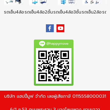
รถเข็น4ล้อ
รถเข็น4ล้อ2ชั้น
รถเข็น4ล้อ3ชั้น
รถเข็น2ล้อ
รถเข
@happymove
บริษัท แฮปปี้มูฟ จำกัด เลขผู้เสียภาษี 0115558000031
6/1 ซ.53 ถนนพระราม 3 บางโพงพาง ยานนาวา