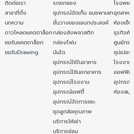
ติดต่อเรา
รถยกของ
โรงพยาบ
สาขาที่ตั้ง
อุปกรณ์จัดเก็บ แมชพาเลท
อุตสาหก
บทความ
ชั้นวางของเอนกประสงค์
ห้องเย็น 
ดาวโหลดแคตตาล็อก
กล่องลังพลาสติก
ธุรกิจค้
ขอรับแคตตาล็อก
กล่องโฟม
ศูนย์กระ
ขอรับDrawing
บันได
ซุปเปอร์
อุปกรณ์ใช้ในอาคาร
โรงงาน
อุปกรณ์ใช้นอกอาคาร
ออฟฟิศ/ใ
อุปกรณ์โรงงาน
อุปกรณ์
อุปกรณ์เซฟตี้
ห้องสมุ
อุปกรณ์จัดการขยะ
ชุดลูกล้อคุณภาพ
บริการให้เช่า
บริการซ่อม