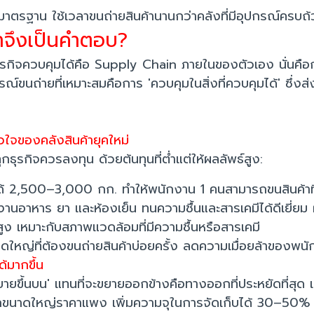
ณ์มาตรฐาน ใช้เวลาขนถ่ายสินค้านานกว่าคลังที่มีอุปกรณ์ครบถ
่าจึงเป็นคำตอบ?
ุรกิจควบคุมได้คือ Supply Chain ภายในของตัวเอง นั่นคือกร
ณ์ขนถ่ายที่เหมาะสมคือการ 'ควบคุมในสิ่งที่ควบคุมได้' ซ
ใจของคลังสินค้ายุคใหม่
ทุกธุรกิจควรลงทุน ด้วยต้นทุนที่ต่ำแต่ให้ผลลัพธ์สูง:
ด้ 2,500–3,000 กก. ทำให้พนักงาน 1 คนสามารถขนสินค้าที
นอาหาร ยา และห้องเย็น ทนความชื้นและสารเคมีได้ดีเยี
 เหมาะกับสภาพแวดล้อมที่มีความชื้นหรือสารเคมี
ใหญ่ที่ต้องขนถ่ายสินค้าบ่อยครั้ง ลดความเมื่อยล้าของพน
้มากขึ้น
าร 'ขยายขึ้นบน' แทนที่จะขยายออกข้างคือทางออกที่ประหยัดที่ส
ยกขนาดใหญ่ราคาแพง เพิ่มความจุในการจัดเก็บได้ 30–50% โด