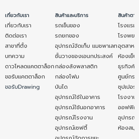
เกี่ยวกับเรา
สินค้าและบริการ
สินค้าตาม
เกี่ยวกับเรา
รถเข็นของ
โรงแรม
ติดต่อเรา
รถยกของ
โรงพยาบ
สาขาที่ตั้ง
อุปกรณ์จัดเก็บ แมชพาเลท
อุตสาหก
บทความ
ชั้นวางของเอนกประสงค์
ห้องเย็น 
ดาวโหลดแคตตาล็อก
กล่องลังพลาสติก
ธุรกิจค้
ขอรับแคตตาล็อก
กล่องโฟม
ศูนย์กระ
ขอรับDrawing
บันได
ซุปเปอร์
อุปกรณ์ใช้ในอาคาร
โรงงาน
อุปกรณ์ใช้นอกอาคาร
ออฟฟิศ/ใ
อุปกรณ์โรงงาน
อุปกรณ์
อุปกรณ์เซฟตี้
ห้องสมุ
อุปกรณ์จัดการขยะ