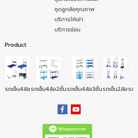
ชุดลูกล้อคุณภาพ
บริการให้เช่า
บริการซ่อม
Product
รถเข็น4ล้อ
รถเข็น4ล้อ2ชั้น
รถเข็น4ล้อ3ชั้น
รถเข็น2ล้อ
รถเข
@happymove