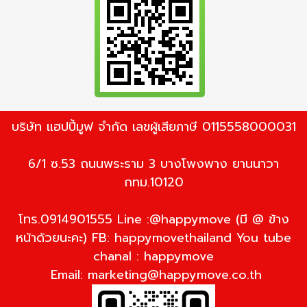
บริษัท แฮปปี้มูฟ จำกัด เลขผู้เสียภาษี 0115558000031
6/1 ซ.53 ถนนพระราม 3 บางโพงพาง ยานนาวา
กทม.10120
โทร.0914901555 Line :@happymove (มี @ ข้าง
หน้าด้วยนะคะ) FB: happymovethailand You tube
chanal : happymove
Email:
marketing@happymove.co.th